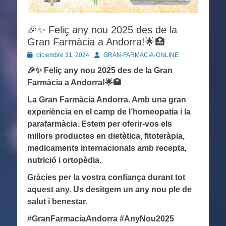
🎉✨ Feliç any nou 2025 des de la
Gran Farmàcia a Andorra!🌟🏥
Publicado
Autor
diciembre 31, 2024
GRAN-FARMACIA-ONLINE
en
🎉
✨
Feliç any nou 2025 des de la Gran
Farmàcia a Andorra!
🌟
🏥
La Gran Farmàcia Andorra. Amb una gran
experiència en el camp de l’homeopatia i la
parafarmàcia. Estem per oferir-vos els
millors productes en dietètica, fitoteràpia,
medicaments internacionals amb recepta,
nutrició i ortopèdia.
Gràcies per la vostra confiança durant tot
aquest any. Us desitgem un any nou ple de
salut i benestar.
#GranFarmaciaAndorra #AnyNou2025