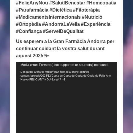
#FeliçAnyNou #SalutIBenestar #Homeopatia
#Parafarmàcia #Dietètica #Fitoteràpia
#MedicamentsInternacionals #Nutrició
#Ortopèdia #AndorraLaVella #Experiència
#Confiança #ServeiDeQualitat
Us esperem a la Gran Farmàcia Andorra per
continuar cuidant la vostra salut durant
aquest 2025!
✨
Reproductor
Media error: Format(s) not supported or source(s) not found
de
Descargar archivo: https://gran-farmacia-online.com/wp-
content/uploads/2024/12/Copia-de-Copia-de-Copia-de-Copia-de-Feliz-Ano-
vídeo
Nuevo-FELIC-ANY-NOU-1.mp4?_=1