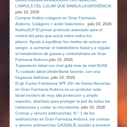
GRAN FARMÀCIA ANDORRA TRU NIAGEN®,
L’IMPULS CEL·LULAR QUE MARCA LA DIFERÈNCIA
julio 15, 2026
Comprar Kobho colágeno en Gran Farmacia
Andorra. Colágeno + ácido hialurónico.
julio 10, 2026
KobhoGLP El primer protocolo avanzado para el
control del peso que actúa sobre todos los
pilares. Ayuda a equilibrar los niveles de azúcar en
sangre, a aumentar el metabolismo basal y a regular
el metabolismo de grasas y carbohidratos en Gran
Farmacia Andorra
julio 10, 2026
Tratamiento labial con miel gold reve de miel NUXE
Tu cuidado labial ultrabrillante favorito, con una
fragancia deliciosa.
julio 10, 2026
El gh Factor Fotobioma SPF 50+ de Gema Herrerías
en Gran Farmacia Andorra es un protector solar
facial incoloro de muy alta protección y amplio
espectro, diseñado para proteger la piel de todas las
radiaciones y cuidar su microbioma.
julio 10, 2026
Cremas y sérums antimanchas: N.° 1 de los
antimanchas en Gran Farmacia Andorra, las cremas
y sérums antimanchas CAUDALIE ayudan a prevenir