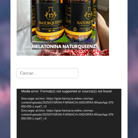
Buscar:
Reproductor
Media error: Format(s) not supported or source(s) not found
de
Descargar archivo: https://gran-farmacia-online.com/wp-
content/uploads/2025/07/GRAN-FARMACIA-ANDORRA-WhatsApp-376-
vídeo
650-050-1.mp4?_=2
Descargar archivo: https://gran-farmacia-online.com/wp-
content/uploads/2025/07/GRAN-FARMACIA-ANDORRA-WhatsApp-376-
650-050-1.mp4?_=2