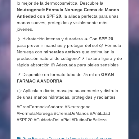
lo mejor de la dermocosmética. Descubre la
Neutrogena® Fórmula Noruega Crema de Manos
Antiedad con SPF 20
, la aliada perfecta para unas
manos suaves, protegidas y visiblemente más
jóvenes.
💧 Hidratación intensa y duradera ☀️ Con
SPF 20
para prevenir manchas y proteger del sol 🌿 Fórmula
Noruega con
minerales activos
que estimulan la
producción natural de colágeno* ⚡ Textura ligera y de
rápida absorción 🤲 Adecuada para pieles sensibles
📌 Disponible en formato tubo de 75 ml en
GRAN
FARMACIA ANDORRA
.
👉 Aplícala a diario, masajea suavemente y disfruta
de unas manos hidratadas, protegidas y radiantes.
#GranFarmaciaAndorra #Neutrogena
#FormulaNoruega #CremaDeManos #AntiEdad
#SPF20 #CuidadoDeLaPiel #RutinaDeBelleza
Categorías
Gran Farmacia Online es tu farmacia de confianza en