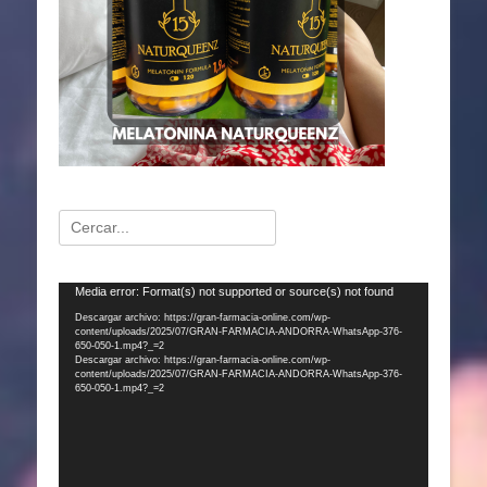
Buscar:
Reproductor
Media error: Format(s) not supported or source(s) not found
de
Descargar archivo: https://gran-farmacia-online.com/wp-
content/uploads/2025/07/GRAN-FARMACIA-ANDORRA-WhatsApp-376-
vídeo
650-050-1.mp4?_=2
Descargar archivo: https://gran-farmacia-online.com/wp-
content/uploads/2025/07/GRAN-FARMACIA-ANDORRA-WhatsApp-376-
650-050-1.mp4?_=2