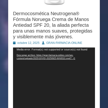
Dermocosmética Neutrogena®
Fórmula Noruega Crema de Manos
Antiedad SPF 20, la aliada perfecta
para unas manos suaves, protegidas
y visiblemente más jóvenes.
Publicado
Autor
octubre 12, 2025
GRAN-FARMACIA-ONLINE
en
Reproductor
Media error: Format(s) not supported or source(s) not found
de
Descargar archivo: https://gran-farmacia-online.com/wp-
content/uploads/2025/10/VID-20250925-WA0010.mp4?_=1
vídeo