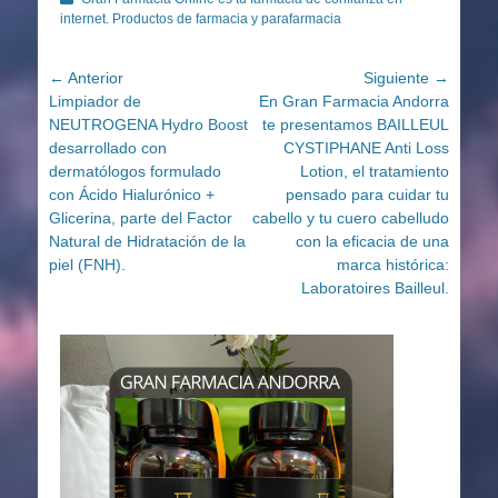
internet. Productos de farmacia y parafarmacia
Navegación
← Anterior
Siguiente →
Entrada
Entrada
Limpiador de
En Gran Farmacia Andorra
de
anterior:
siguiente:
NEUTROGENA Hydro Boost
te presentamos BAILLEUL
entradas
desarrollado con
CYSTIPHANE Anti Loss
dermatólogos formulado
Lotion, el tratamiento
con Ácido Hialurónico +
pensado para cuidar tu
Glicerina, parte del Factor
cabello y tu cuero cabelludo
Natural de Hidratación de la
con la eficacia de una
piel (FNH).
marca histórica:
Laboratoires Bailleul.