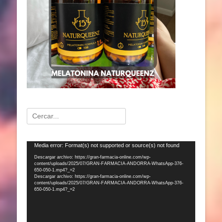
Buscar:
Reproductor
Media error: Format(s) not supported or source(s) not found
de
Descargar archivo: https://gran-farmacia-online.com/wp-
content/uploads/2025/07/GRAN-FARMACIA-ANDORRA-WhatsApp-376-
vídeo
650-050-1.mp4?_=2
Descargar archivo: https://gran-farmacia-online.com/wp-
content/uploads/2025/07/GRAN-FARMACIA-ANDORRA-WhatsApp-376-
650-050-1.mp4?_=2