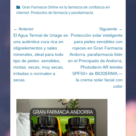
Categorías
Gran Farmacia Online es tu farmacia de confianza en
internet. Productos de farmacia y parafarmacia
Navegación
← Anterior
Siguiente →
Entrada
Entrada
El Agua Termal de Uriage es
Protección solar inteligente
de
anterior:
siguiente:
una auténtica cura rica en
para pieles sensibles con
entradas
oligoelementos y sales
rojeces en Gran Farmacia
minerales, ideal para todo
Andorra, parafarmacia líder
tipo de pieles: sensibles,
en el Principado de Andorra,
mixtas, secas, muy secas,
Photoderm AR teintée
irritadas o normales a
SPF50+ de BIODERMA —
secas.
la crema solar facial con
color