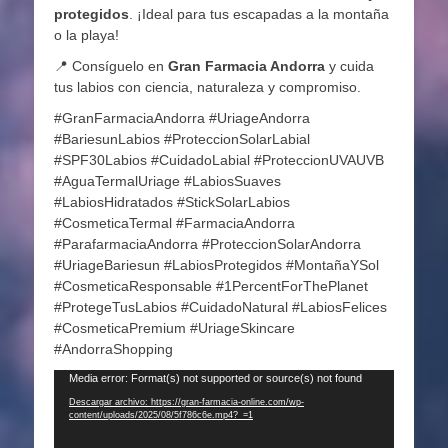
protegidos
. ¡Ideal para tus escapadas a la montaña
o la playa!
📍 Consíguelo en
Gran Farmacia Andorra
y cuida
tus labios con ciencia, naturaleza y compromiso.
#GranFarmaciaAndorra #UriageAndorra
#BariesunLabios #ProteccionSolarLabial
#SPF30Labios #CuidadoLabial #ProteccionUVAUVB
#AguaTermalUriage #LabiosSuaves
#LabiosHidratados #StickSolarLabios
#CosmeticaTermal #FarmaciaAndorra
#ParafarmaciaAndorra #ProteccionSolarAndorra
#UriageBariesun #LabiosProtegidos #MontañaYSol
#CosmeticaResponsable #1PercentForThePlanet
#ProtegeTusLabios #CuidadoNatural #LabiosFelices
#CosmeticaPremium #UriageSkincare
#AndorraShopping
Reproductor
Media error: Format(s) not supported or source(s) not found
de
Descargar archivo: https://gran-farmacia-online.com/wp-
content/uploads/2025/08/5f786c6e.mp4?_=1
vídeo