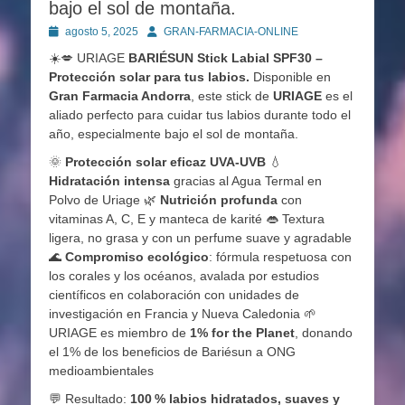
bajo el sol de montaña.
Publicado
Autor
agosto 5, 2025
GRAN-FARMACIA-ONLINE
en
☀️💋 URIAGE
BARIÉSUN Stick Labial SPF30 –
Protección solar para tus labios.
Disponible en
Gran Farmacia Andorra
, este stick de
URIAGE
es el
aliado perfecto para cuidar tus labios durante todo el
año, especialmente bajo el sol de montaña.
🌞
Protección solar eficaz UVA-UVB
💧
Hidratación intensa
gracias al Agua Termal en
Polvo de Uriage 🌿
Nutrición profunda
con
vitaminas A, C, E y manteca de karité 👄 Textura
ligera, no grasa y con un perfume suave y agradable
🌊
Compromiso ecológico
: fórmula respetuosa con
los corales y los océanos, avalada por estudios
científicos en colaboración con unidades de
investigación en Francia y Nueva Caledonia 🌱
URIAGE es miembro de
1% for the Planet
, donando
el 1% de los beneficios de Bariésun a ONG
medioambientales
💬 Resultado:
100 % labios hidratados, suaves y