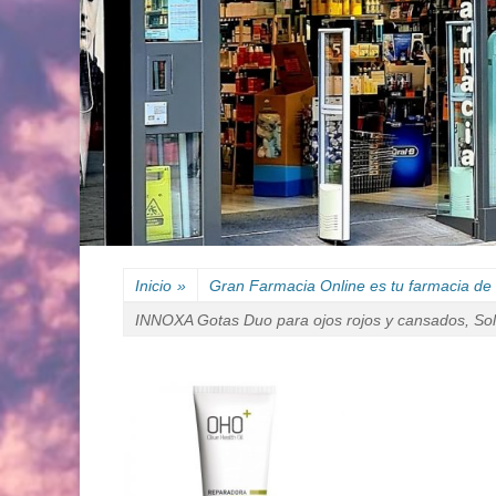
Inicio
»
Gran Farmacia Online es tu farmacia de 
INNOXA Gotas Duo para ojos rojos y cansados, Soluc