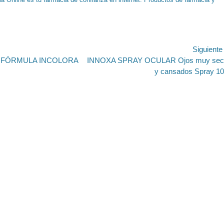
ión
Siguient
Entrada
 FÓRMULA INCOLORA
INNOXA SPRAY OCULAR Ojos muy sec
siguiente:
y cansados Spray 1