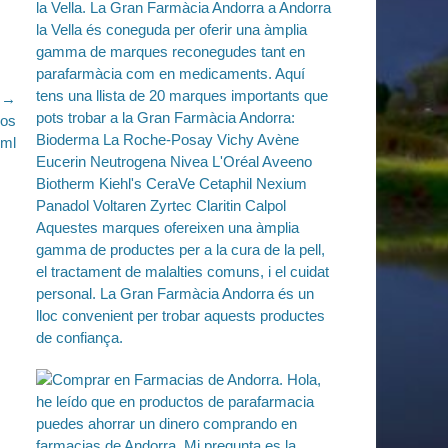
e →
os
0ml