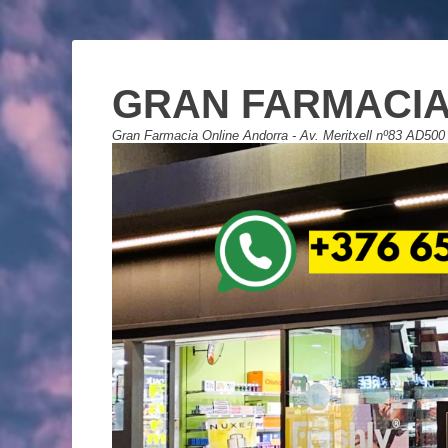
GRAN FARMACIA
Gran Farmacia Online Andorra - Av. Meritxell nº83 AD500 