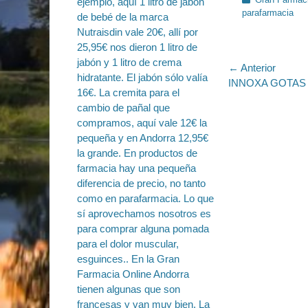
parafarmacia
Navegac
← Anterior
Entrada
INNOXA GOTAS
de
anterior:
entradas