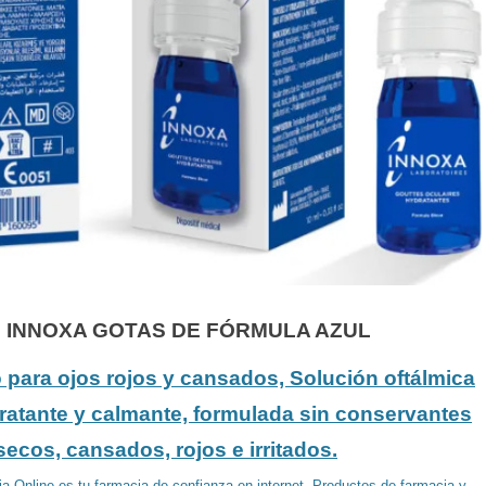
INNOXA GOTAS DE FÓRMULA AZUL
para ojos rojos y cansados, Solución oftálmica
idratante y calmante, formulada sin conservantes
secos, cansados, rojos e irritados.
a Online es tu farmacia de confianza en internet. Productos de farmacia y