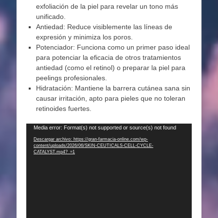
exfoliación de la piel para revelar un tono más
unificado.
Antiedad: Reduce visiblemente las líneas de
expresión y minimiza los poros.
Potenciador: Funciona como un primer paso ideal
para potenciar la eficacia de otros tratamientos
antiedad (como el retinol) o preparar la piel para
peelings profesionales.
Hidratación: Mantiene la barrera cutánea sana sin
causar irritación, apto para pieles que no toleran
retinoides fuertes.
Reproductor
Media error: Format(s) not supported or source(s) not found
de
Descargar archivo: https://gran-farmacia-online.com/wp-
content/uploads/2026/06/SKIN-CEUTICALS-CELL-CYCLE-
vídeo
CATALYST.mp4?_=1