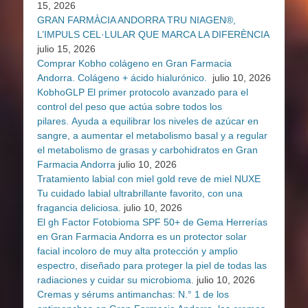
15, 2026
GRAN FARMÀCIA ANDORRA TRU NIAGEN®,
L’IMPULS CEL·LULAR QUE MARCA LA DIFERÈNCIA
julio 15, 2026
Comprar Kobho colágeno en Gran Farmacia
Andorra. Colágeno + ácido hialurónico.
julio 10, 2026
KobhoGLP El primer protocolo avanzado para el
control del peso que actúa sobre todos los
pilares. Ayuda a equilibrar los niveles de azúcar en
sangre, a aumentar el metabolismo basal y a regular
el metabolismo de grasas y carbohidratos en Gran
Farmacia Andorra
julio 10, 2026
Tratamiento labial con miel gold reve de miel NUXE
Tu cuidado labial ultrabrillante favorito, con una
fragancia deliciosa.
julio 10, 2026
El gh Factor Fotobioma SPF 50+ de Gema Herrerías
en Gran Farmacia Andorra es un protector solar
facial incoloro de muy alta protección y amplio
espectro, diseñado para proteger la piel de todas las
radiaciones y cuidar su microbioma.
julio 10, 2026
Cremas y sérums antimanchas: N.° 1 de los