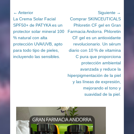
Navegación
← Anterior
Siguiente →
Entrada
Entrada
La Crema Solar Facial
Comprar SKINCEUTICALS
de
anterior:
siguiente:
SPF50+ de PATYKA es un
Phloretin CF gel en Gran
entradas
protector solar mineral 100
Farmacia Andorra. Phloretin
% natural con alta
CF gel es un antioxidante
protección UVA/UVB, apto
revolucionario. Un sérum
para todo tipo de pieles,
diario con 10 % de vitamina
incluyendo las sensibles.
C pura que proporciona
protección ambiental
avanzada y reduce la
hiperpigmentación de la piel
y las líneas de expresión,
mejorando el tono y
suavidad de la piel.