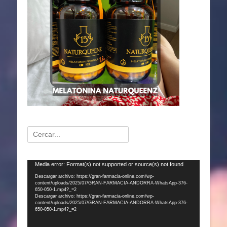
Buscar:
Reproductor
Media error: Format(s) not supported or source(s) not found
de
Descargar archivo: https://gran-farmacia-online.com/wp-
content/uploads/2025/07/GRAN-FARMACIA-ANDORRA-WhatsApp-376-
vídeo
650-050-1.mp4?_=2
Descargar archivo: https://gran-farmacia-online.com/wp-
content/uploads/2025/07/GRAN-FARMACIA-ANDORRA-WhatsApp-376-
650-050-1.mp4?_=2