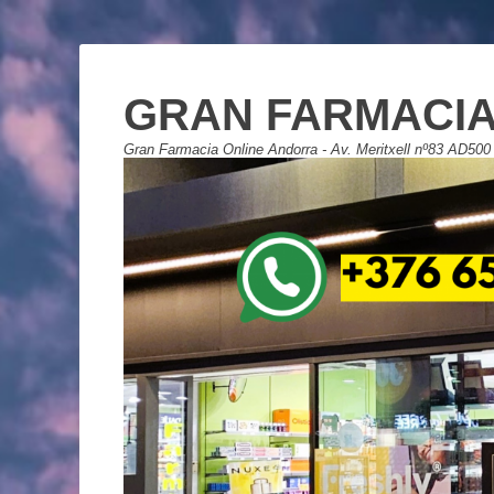
GRAN FARMACIA
Gran Farmacia Online Andorra - Av. Meritxell nº83 AD500 