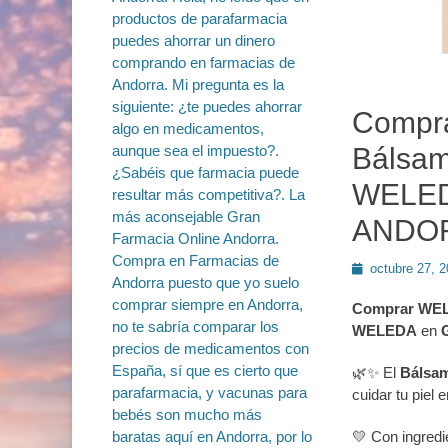
Compr
Bálsam
WELED
ANDO
Publicado
octubre 27, 
en
Comprar WELE
WELEDA
en
🌿✨ El
Bálsam
cuidar tu piel 
💛 Con ingred