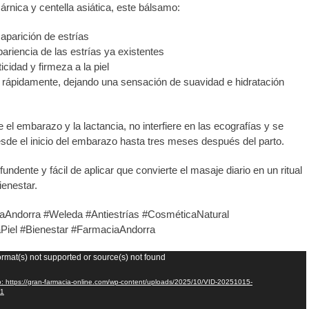
, árnica y centella asiática, este bálsamo:
 aparición de estrías
pariencia de las estrías ya existentes
icidad y firmeza a la piel
rápidamente, dejando una sensación de suavidad e hidratación
 el embarazo y la lactancia, no interfiere en las ecografías y se
de el inicio del embarazo hasta tres meses después del parto.
undente y fácil de aplicar que convierte el masaje diario en un ritual
ienestar.
Andorra #Weleda #Antiestrías #CosméticaNatural
iel #Bienestar #FarmaciaAndorra
ormat(s) not supported or source(s) not found
o: https://gran-farmacia-online.com/wp-content/uploads/2025/10/VID-20251015-
1