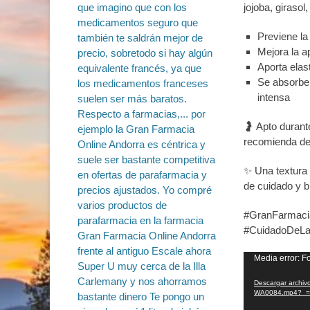
jojoba, girasol
Previene la
Mejora la a
Aporta elast
Se absorbe 
intensa
🤰 Apto durante
recomienda des
✨ Una textura f
de cuidado y b
#GranFarmacia
#CuidadoDeLaP
Reproductor
Media error: F
de
Descargar archiv
vídeo
WA0084.mp4?_=