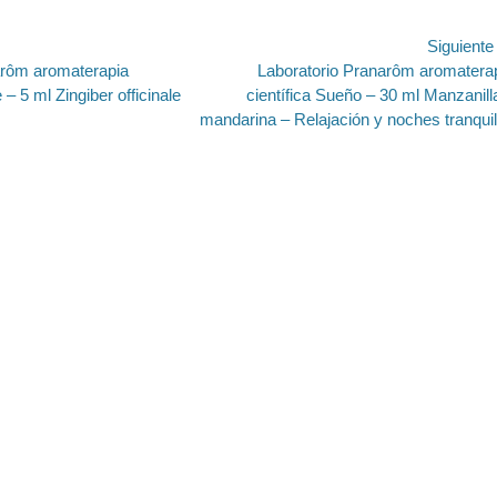
ión
Siguient
Entrada
arôm aromaterapia
Laboratorio Pranarôm aromatera
siguiente:
 – 5 ml Zingiber officinale
científica Sueño – 30 ml Manzanill
mandarina – Relajación y noches tranqui