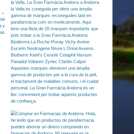
e →
pia
a y
las