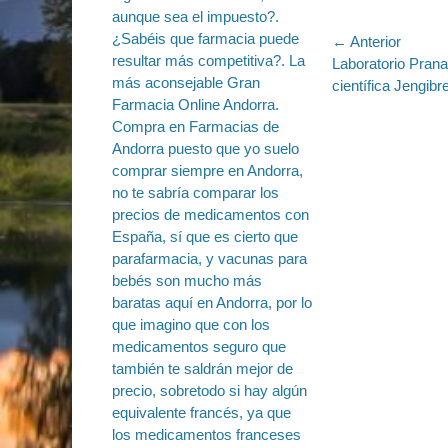
Navegac
← Anterior
Entrada
Laboratorio Pran
de
anterior:
científica Jengibre
entradas