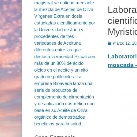
Labora
cientí
Myristi
Publicado
marzo 12, 20
en
Laboratori
moscada – 