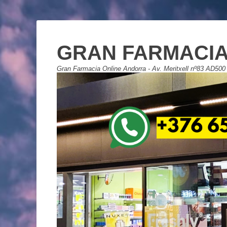
GRAN FARMACIA
Gran Farmacia Online Andorra - Av. Meritxell nº83 AD500 