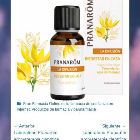
Categorías
Gran Farmacia Online es tu farmacia de confianza en
internet. Productos de farmacia y parafarmacia
Navegación
← Anterior
Siguiente →
Entrada
Entrada
Laboratorio Pranarôm
Laboratorio Pranarôm
de
anterior:
siguiente:
aromaterapia científica
aromaterapia científica