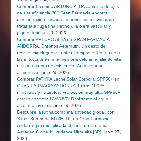
Comprar Bálsamo ARTURO ALBA contorno de ojos
de alta eficiencia 360 Gran Farmacia Andorra
concentración elevada de principios activos para
tratar la arruga fina (retinol), la ojera vascular y
pigmentaria
julio 1, 2026
Comprar ARTURO ALBA en GRAN FARMACIA
ANDORRA. Chronos Aeternum. Un gesto de
resistencia elegante frente al desgaste. Un tributo a
las mitocondrias, a la memoria celular, al aliento vital
de cada átomo de existencia. Complemento
alimenticio.
junio 29, 2026
Comprar PATYKA Leche Solar Corporal SPF50+ en
GRAN FARMACIA ANDORRA. Filtros 100 %
minerales y naturales. Protección muy alta: SPF50+,
amplio espectro UVA/UVB. Resistente al agua,
acabado invisible
junio 29, 2026
Descubre la rutina completa antiedad global, con
Super Serum de NUXE [10] en Gran Farmacia
Andorra que multiplica la eficacia de la crema
Antiedad Global Nuxuriance Ultra Alfa [3R].
junio 27,
2026