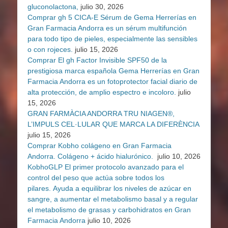
gluconolactona,
julio 30, 2026
Comprar gh 5 CICA-E Sérum de Gema Herrerías en
Gran Farmacia Andorra es un sérum multifunción
para todo tipo de pieles, especialmente las sensibles
o con rojeces.
julio 15, 2026
Comprar El gh Factor Invisible SPF50 de la
prestigiosa marca española Gema Herrerías en Gran
Farmacia Andorra es un fotoprotector facial diario de
alta protección, de amplio espectro e incoloro.
julio
15, 2026
GRAN FARMÀCIA ANDORRA TRU NIAGEN®,
L’IMPULS CEL·LULAR QUE MARCA LA DIFERÈNCIA
julio 15, 2026
Comprar Kobho colágeno en Gran Farmacia
Andorra. Colágeno + ácido hialurónico.
julio 10, 2026
KobhoGLP El primer protocolo avanzado para el
control del peso que actúa sobre todos los
pilares. Ayuda a equilibrar los niveles de azúcar en
sangre, a aumentar el metabolismo basal y a regular
el metabolismo de grasas y carbohidratos en Gran
Farmacia Andorra
julio 10, 2026