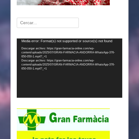
Buscar:
Reproductor
Media error: Format(s) not supported or source(s) not found
de
Descargar archivo: https://gran-farmacia-online.com/wp-
content/uploads/2025/07/GRAN-FARMACIA-ANDORRA-WhatsApp-376-
vídeo
650-050-1.mp4?_=1
Descargar archivo: https://gran-farmacia-online.com/wp-
content/uploads/2025/07/GRAN-FARMACIA-ANDORRA-WhatsApp-376-
650-050-1.mp4?_=1