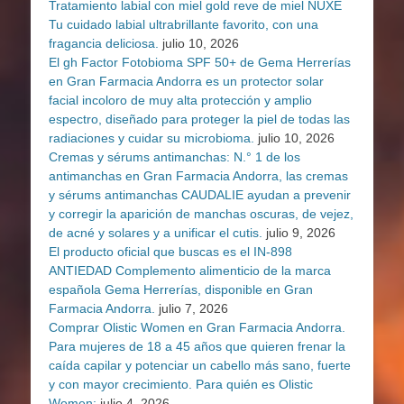
Tratamiento labial con miel gold reve de miel NUXE
Tu cuidado labial ultrabrillante favorito, con una
fragancia deliciosa.
julio 10, 2026
El gh Factor Fotobioma SPF 50+ de Gema Herrerías
en Gran Farmacia Andorra es un protector solar
facial incoloro de muy alta protección y amplio
espectro, diseñado para proteger la piel de todas las
radiaciones y cuidar su microbioma.
julio 10, 2026
Cremas y sérums antimanchas: N.° 1 de los
antimanchas en Gran Farmacia Andorra, las cremas
y sérums antimanchas CAUDALIE ayudan a prevenir
y corregir la aparición de manchas oscuras, de vejez,
de acné y solares y a unificar el cutis.
julio 9, 2026
El producto oficial que buscas es el IN-898
ANTIEDAD Complemento alimenticio de la marca
española Gema Herrerías, disponible en Gran
Farmacia Andorra.
julio 7, 2026
Comprar Olistic Women en Gran Farmacia Andorra.
Para mujeres de 18 a 45 años que quieren frenar la
caída capilar y potenciar un cabello más sano, fuerte
y con mayor crecimiento. Para quién es Olistic
Women:
julio 4, 2026