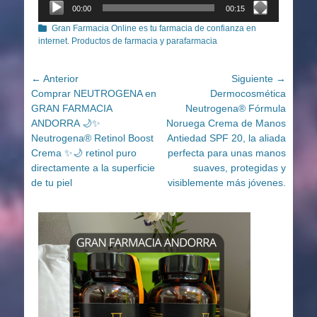
00:00
00:15
Categorías
Gran Farmacia Online es tu farmacia de confianza en
internet. Productos de farmacia y parafarmacia
Navegación
← Anterior
Siguiente →
Entrada
Entrada
Comprar NEUTROGENA en
Dermocosmética
de
anterior:
siguiente:
GRAN FARMACIA
Neutrogena® Fórmula
entradas
ANDORRA 🌙✨
Noruega Crema de Manos
Neutrogena® Retinol Boost
Antiedad SPF 20, la aliada
Crema ✨🌙 retinol puro
perfecta para unas manos
directamente a la superficie
suaves, protegidas y
de tu piel
visiblemente más jóvenes.