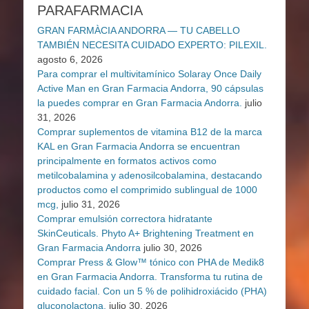
PARAFARMACIA
GRAN FARMÀCIA ANDORRA — TU CABELLO
TAMBIÉN NECESITA CUIDADO EXPERTO: PILEXIL.
agosto 6, 2026
Para comprar el multivitamínico Solaray Once Daily
Active Man en Gran Farmacia Andorra, 90 cápsulas
la puedes comprar en Gran Farmacia Andorra.
julio
31, 2026
Comprar suplementos de vitamina B12 de la marca
KAL en Gran Farmacia Andorra se encuentran
principalmente en formatos activos como
metilcobalamina y adenosilcobalamina, destacando
productos como el comprimido sublingual de 1000
mcg,
julio 31, 2026
Comprar emulsión correctora hidratante
SkinCeuticals. Phyto A+ Brightening Treatment en
Gran Farmacia Andorra
julio 30, 2026
Comprar Press & Glow™ tónico con PHA de Medik8
en Gran Farmacia Andorra. Transforma tu rutina de
cuidado facial. Con un 5 % de polihidroxiácido (PHA)
gluconolactona,
julio 30, 2026