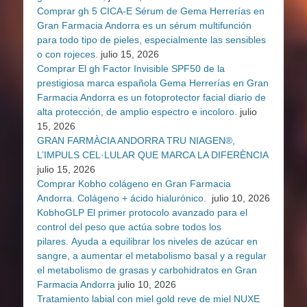
Comprar gh 5 CICA-E Sérum de Gema Herrerías en
Gran Farmacia Andorra es un sérum multifunción
para todo tipo de pieles, especialmente las sensibles
o con rojeces.
julio 15, 2026
Comprar El gh Factor Invisible SPF50 de la
prestigiosa marca española Gema Herrerías en Gran
Farmacia Andorra es un fotoprotector facial diario de
alta protección, de amplio espectro e incoloro.
julio
15, 2026
GRAN FARMÀCIA ANDORRA TRU NIAGEN®,
L’IMPULS CEL·LULAR QUE MARCA LA DIFERÈNCIA
julio 15, 2026
Comprar Kobho colágeno en Gran Farmacia
Andorra. Colágeno + ácido hialurónico.
julio 10, 2026
KobhoGLP El primer protocolo avanzado para el
control del peso que actúa sobre todos los
pilares. Ayuda a equilibrar los niveles de azúcar en
sangre, a aumentar el metabolismo basal y a regular
el metabolismo de grasas y carbohidratos en Gran
Farmacia Andorra
julio 10, 2026
Tratamiento labial con miel gold reve de miel NUXE