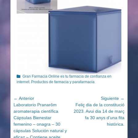
Categorías
Gran Farmacia Online es tu farmacia de confianza en
internet. Productos de farmacia y parafarmacia
Navegación
← Anterior
Siguiente →
Entrada
Entrada
Laboratorio Pranarôm
Feliç dia de la constitució
de
anterior:
siguiente:
aromaterapia científica
2023. Avui dia 14 de març
entradas
Cápsulas Bienestar
fa 30 anys d’una fita
femenino – onagra – 30
històrica.
cápsulas Solución natural y
eficaz – Contiene aceite