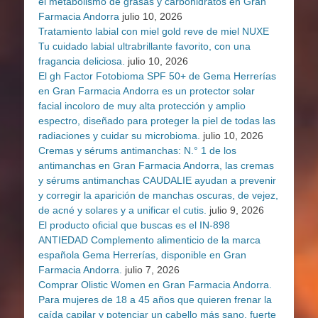
el metabolismo de grasas y carbohidratos en Gran
Farmacia Andorra
julio 10, 2026
Tratamiento labial con miel gold reve de miel NUXE
Tu cuidado labial ultrabrillante favorito, con una
fragancia deliciosa.
julio 10, 2026
El gh Factor Fotobioma SPF 50+ de Gema Herrerías
en Gran Farmacia Andorra es un protector solar
facial incoloro de muy alta protección y amplio
espectro, diseñado para proteger la piel de todas las
radiaciones y cuidar su microbioma.
julio 10, 2026
Cremas y sérums antimanchas: N.° 1 de los
antimanchas en Gran Farmacia Andorra, las cremas
y sérums antimanchas CAUDALIE ayudan a prevenir
y corregir la aparición de manchas oscuras, de vejez,
de acné y solares y a unificar el cutis.
julio 9, 2026
El producto oficial que buscas es el IN-898
ANTIEDAD Complemento alimenticio de la marca
española Gema Herrerías, disponible en Gran
Farmacia Andorra.
julio 7, 2026
Comprar Olistic Women en Gran Farmacia Andorra.
Para mujeres de 18 a 45 años que quieren frenar la
caída capilar y potenciar un cabello más sano, fuerte