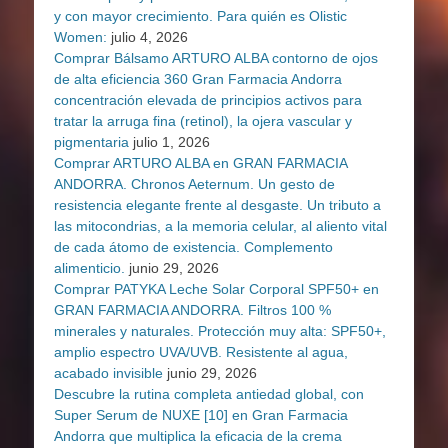
y con mayor crecimiento. Para quién es Olistic
Women:
julio 4, 2026
Comprar Bálsamo ARTURO ALBA contorno de ojos
de alta eficiencia 360 Gran Farmacia Andorra
concentración elevada de principios activos para
tratar la arruga fina (retinol), la ojera vascular y
pigmentaria
julio 1, 2026
Comprar ARTURO ALBA en GRAN FARMACIA
ANDORRA. Chronos Aeternum. Un gesto de
resistencia elegante frente al desgaste. Un tributo a
las mitocondrias, a la memoria celular, al aliento vital
de cada átomo de existencia. Complemento
alimenticio.
junio 29, 2026
Comprar PATYKA Leche Solar Corporal SPF50+ en
GRAN FARMACIA ANDORRA. Filtros 100 %
minerales y naturales. Protección muy alta: SPF50+,
amplio espectro UVA/UVB. Resistente al agua,
acabado invisible
junio 29, 2026
Descubre la rutina completa antiedad global, con
Super Serum de NUXE [10] en Gran Farmacia
Andorra que multiplica la eficacia de la crema