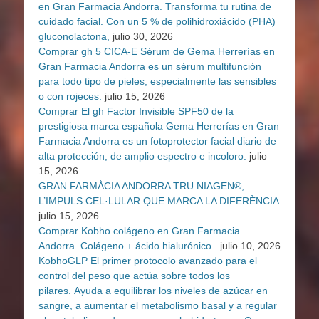
en Gran Farmacia Andorra. Transforma tu rutina de
cuidado facial. Con un 5 % de polihidroxiácido (PHA)
gluconolactona,
julio 30, 2026
Comprar gh 5 CICA-E Sérum de Gema Herrerías en
Gran Farmacia Andorra es un sérum multifunción
para todo tipo de pieles, especialmente las sensibles
o con rojeces.
julio 15, 2026
Comprar El gh Factor Invisible SPF50 de la
prestigiosa marca española Gema Herrerías en Gran
Farmacia Andorra es un fotoprotector facial diario de
alta protección, de amplio espectro e incoloro.
julio
15, 2026
GRAN FARMÀCIA ANDORRA TRU NIAGEN®,
L’IMPULS CEL·LULAR QUE MARCA LA DIFERÈNCIA
julio 15, 2026
Comprar Kobho colágeno en Gran Farmacia
Andorra. Colágeno + ácido hialurónico.
julio 10, 2026
KobhoGLP El primer protocolo avanzado para el
control del peso que actúa sobre todos los
pilares. Ayuda a equilibrar los niveles de azúcar en
sangre, a aumentar el metabolismo basal y a regular