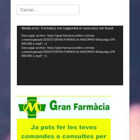
Buscar:
Reproductor
Media error: Format(s) not supported or source(s) not found
de
Descargar archivo: https://gran-farmacia-online.com/wp-
content/uploads/2025/07/GRAN-FARMACIA-ANDORRA-WhatsApp-376-
vídeo
650-050-1.mp4?_=1
Descargar archivo: https://gran-farmacia-online.com/wp-
content/uploads/2025/07/GRAN-FARMACIA-ANDORRA-WhatsApp-376-
650-050-1.mp4?_=1