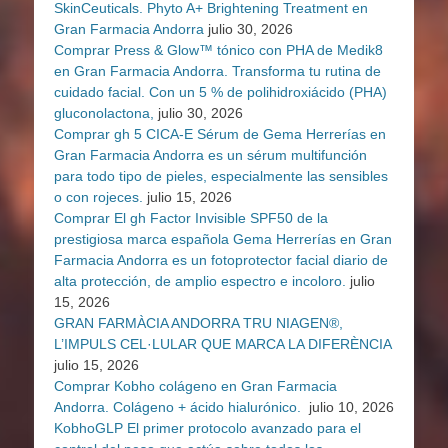
SkinCeuticals. Phyto A+ Brightening Treatment en
Gran Farmacia Andorra
julio 30, 2026
Comprar Press & Glow™ tónico con PHA de Medik8
en Gran Farmacia Andorra. Transforma tu rutina de
cuidado facial. Con un 5 % de polihidroxiácido (PHA)
gluconolactona,
julio 30, 2026
Comprar gh 5 CICA-E Sérum de Gema Herrerías en
Gran Farmacia Andorra es un sérum multifunción
para todo tipo de pieles, especialmente las sensibles
o con rojeces.
julio 15, 2026
Comprar El gh Factor Invisible SPF50 de la
prestigiosa marca española Gema Herrerías en Gran
Farmacia Andorra es un fotoprotector facial diario de
alta protección, de amplio espectro e incoloro.
julio
15, 2026
GRAN FARMÀCIA ANDORRA TRU NIAGEN®,
L’IMPULS CEL·LULAR QUE MARCA LA DIFERÈNCIA
julio 15, 2026
Comprar Kobho colágeno en Gran Farmacia
Andorra. Colágeno + ácido hialurónico.
julio 10, 2026
KobhoGLP El primer protocolo avanzado para el