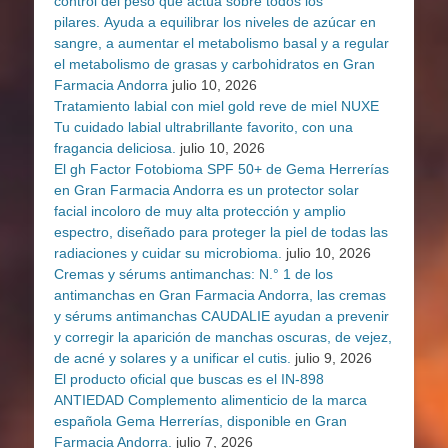
control del peso que actúa sobre todos los
pilares. Ayuda a equilibrar los niveles de azúcar en
sangre, a aumentar el metabolismo basal y a regular
el metabolismo de grasas y carbohidratos en Gran
Farmacia Andorra
julio 10, 2026
Tratamiento labial con miel gold reve de miel NUXE
Tu cuidado labial ultrabrillante favorito, con una
fragancia deliciosa.
julio 10, 2026
El gh Factor Fotobioma SPF 50+ de Gema Herrerías
en Gran Farmacia Andorra es un protector solar
facial incoloro de muy alta protección y amplio
espectro, diseñado para proteger la piel de todas las
radiaciones y cuidar su microbioma.
julio 10, 2026
Cremas y sérums antimanchas: N.° 1 de los
antimanchas en Gran Farmacia Andorra, las cremas
y sérums antimanchas CAUDALIE ayudan a prevenir
y corregir la aparición de manchas oscuras, de vejez,
de acné y solares y a unificar el cutis.
julio 9, 2026
El producto oficial que buscas es el IN-898
ANTIEDAD Complemento alimenticio de la marca
española Gema Herrerías, disponible en Gran
Farmacia Andorra.
julio 7, 2026