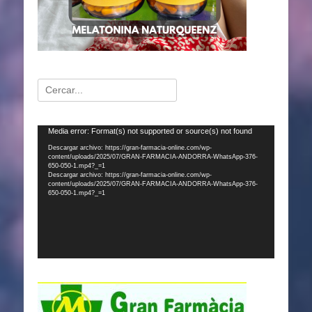
Buscar:
Reproductor
Media error: Format(s) not supported or source(s) not found
de
Descargar archivo: https://gran-farmacia-online.com/wp-
content/uploads/2025/07/GRAN-FARMACIA-ANDORRA-WhatsApp-376-
vídeo
650-050-1.mp4?_=1
Descargar archivo: https://gran-farmacia-online.com/wp-
content/uploads/2025/07/GRAN-FARMACIA-ANDORRA-WhatsApp-376-
650-050-1.mp4?_=1