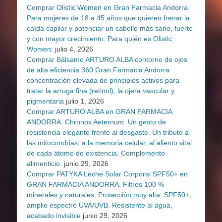
Comprar Olistic Women en Gran Farmacia Andorra.
Para mujeres de 18 a 45 años que quieren frenar la
caída capilar y potenciar un cabello más sano, fuerte
y con mayor crecimiento. Para quién es Olistic
Women:
julio 4, 2026
Comprar Bálsamo ARTURO ALBA contorno de ojos
de alta eficiencia 360 Gran Farmacia Andorra
concentración elevada de principios activos para
tratar la arruga fina (retinol), la ojera vascular y
pigmentaria
julio 1, 2026
Comprar ARTURO ALBA en GRAN FARMACIA
ANDORRA. Chronos Aeternum. Un gesto de
resistencia elegante frente al desgaste. Un tributo a
las mitocondrias, a la memoria celular, al aliento vital
de cada átomo de existencia. Complemento
alimenticio.
junio 29, 2026
Comprar PATYKA Leche Solar Corporal SPF50+ en
GRAN FARMACIA ANDORRA. Filtros 100 %
minerales y naturales. Protección muy alta: SPF50+,
amplio espectro UVA/UVB. Resistente al agua,
acabado invisible
junio 29, 2026