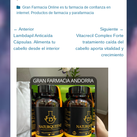
Categorías
Gran Farmacia Online es tu farmacia de confianza en
internet. Productos de farmacia y parafarmacia
Navegación
← Anterior
Siguiente →
Entrada
Entrada
Lambdapil Anticaída
Vitacrecil Complex Forte
de
anterior:
siguiente:
Cápsulas. Alimenta tu
tratamiento caída del
entradas
cabello desde el interior
cabello aporta vitalidad y
crecimiento