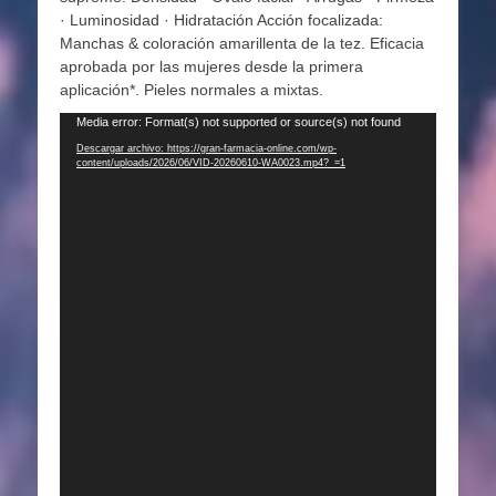
· Luminosidad · Hidratación Acción focalizada:
Manchas & coloración amarillenta de la tez. Eficacia
aprobada por las mujeres desde la primera
aplicación*. Pieles normales a mixtas.
Reproductor
Media error: Format(s) not supported or source(s) not found
de
Descargar archivo: https://gran-farmacia-online.com/wp-
content/uploads/2026/06/VID-20260610-WA0023.mp4?_=1
vídeo