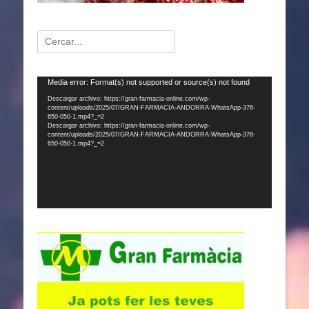
Buscar:
Reproductor
Media error: Format(s) not supported or source(s) not found
de
Descargar archivo: https://gran-farmacia-online.com/wp-
content/uploads/2025/07/GRAN-FARMACIA-ANDORRA-WhatsApp-376-
vídeo
650-050-1.mp4?_=2
Descargar archivo: https://gran-farmacia-online.com/wp-
content/uploads/2025/07/GRAN-FARMACIA-ANDORRA-WhatsApp-376-
650-050-1.mp4?_=2