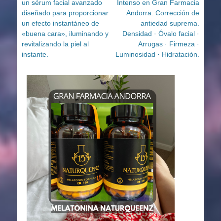
un sérum facial avanzado
Intenso en Gran Farmacia
diseñado para proporcionar
Andorra. Corrección de
un efecto instantáneo de
antiedad suprema.
«buena cara», iluminando y
Densidad · Óvalo facial ·
revitalizando la piel al
Arrugas · Firmeza ·
instante.
Luminosidad · Hidratación.