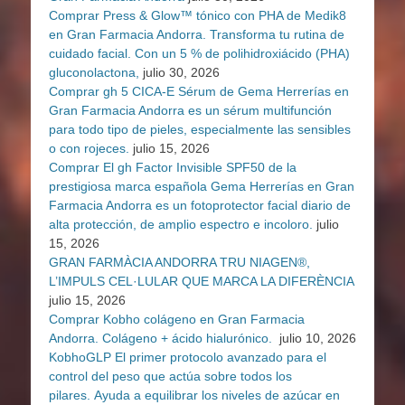
Comprar Press & Glow™ tónico con PHA de Medik8
en Gran Farmacia Andorra. Transforma tu rutina de
cuidado facial. Con un 5 % de polihidroxiácido (PHA)
gluconolactona,
julio 30, 2026
Comprar gh 5 CICA-E Sérum de Gema Herrerías en
Gran Farmacia Andorra es un sérum multifunción
para todo tipo de pieles, especialmente las sensibles
o con rojeces.
julio 15, 2026
Comprar El gh Factor Invisible SPF50 de la
prestigiosa marca española Gema Herrerías en Gran
Farmacia Andorra es un fotoprotector facial diario de
alta protección, de amplio espectro e incoloro.
julio
15, 2026
GRAN FARMÀCIA ANDORRA TRU NIAGEN®,
L’IMPULS CEL·LULAR QUE MARCA LA DIFERÈNCIA
julio 15, 2026
Comprar Kobho colágeno en Gran Farmacia
Andorra. Colágeno + ácido hialurónico.
julio 10, 2026
KobhoGLP El primer protocolo avanzado para el
control del peso que actúa sobre todos los
pilares. Ayuda a equilibrar los niveles de azúcar en