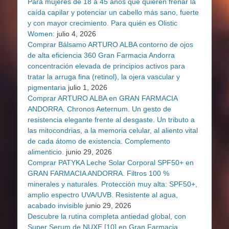
Para mujeres de 18 a 45 años que quieren frenar la
caída capilar y potenciar un cabello más sano, fuerte
y con mayor crecimiento. Para quién es Olistic
Women:
julio 4, 2026
Comprar Bálsamo ARTURO ALBA contorno de ojos
de alta eficiencia 360 Gran Farmacia Andorra
concentración elevada de principios activos para
tratar la arruga fina (retinol), la ojera vascular y
pigmentaria
julio 1, 2026
Comprar ARTURO ALBA en GRAN FARMACIA
ANDORRA. Chronos Aeternum. Un gesto de
resistencia elegante frente al desgaste. Un tributo a
las mitocondrias, a la memoria celular, al aliento vital
de cada átomo de existencia. Complemento
alimenticio.
junio 29, 2026
Comprar PATYKA Leche Solar Corporal SPF50+ en
GRAN FARMACIA ANDORRA. Filtros 100 %
minerales y naturales. Protección muy alta: SPF50+,
amplio espectro UVA/UVB. Resistente al agua,
acabado invisible
junio 29, 2026
Descubre la rutina completa antiedad global, con
Super Serum de NUXE [10] en Gran Farmacia