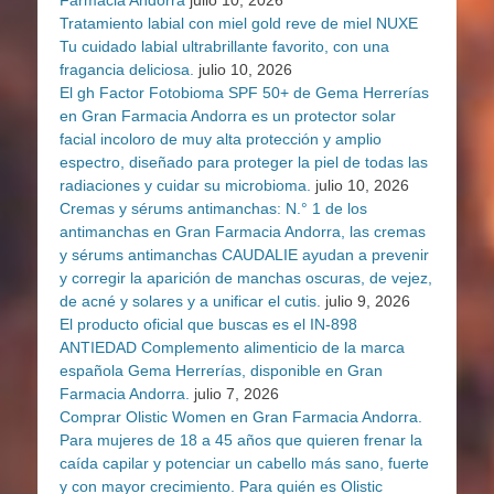
Farmacia Andorra
julio 10, 2026
Tratamiento labial con miel gold reve de miel NUXE
Tu cuidado labial ultrabrillante favorito, con una
fragancia deliciosa.
julio 10, 2026
El gh Factor Fotobioma SPF 50+ de Gema Herrerías
en Gran Farmacia Andorra es un protector solar
facial incoloro de muy alta protección y amplio
espectro, diseñado para proteger la piel de todas las
radiaciones y cuidar su microbioma.
julio 10, 2026
Cremas y sérums antimanchas: N.° 1 de los
antimanchas en Gran Farmacia Andorra, las cremas
y sérums antimanchas CAUDALIE ayudan a prevenir
y corregir la aparición de manchas oscuras, de vejez,
de acné y solares y a unificar el cutis.
julio 9, 2026
El producto oficial que buscas es el IN-898
ANTIEDAD Complemento alimenticio de la marca
española Gema Herrerías, disponible en Gran
Farmacia Andorra.
julio 7, 2026
Comprar Olistic Women en Gran Farmacia Andorra.
Para mujeres de 18 a 45 años que quieren frenar la
caída capilar y potenciar un cabello más sano, fuerte
y con mayor crecimiento. Para quién es Olistic