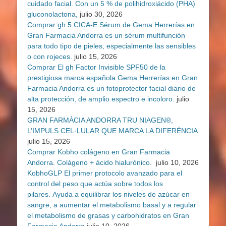
cuidado facial. Con un 5 % de polihidroxiácido (PHA)
gluconolactona,
julio 30, 2026
Comprar gh 5 CICA-E Sérum de Gema Herrerías en
Gran Farmacia Andorra es un sérum multifunción
para todo tipo de pieles, especialmente las sensibles
o con rojeces.
julio 15, 2026
Comprar El gh Factor Invisible SPF50 de la
prestigiosa marca española Gema Herrerías en Gran
Farmacia Andorra es un fotoprotector facial diario de
alta protección, de amplio espectro e incoloro.
julio
15, 2026
GRAN FARMÀCIA ANDORRA TRU NIAGEN®,
L’IMPULS CEL·LULAR QUE MARCA LA DIFERÈNCIA
julio 15, 2026
Comprar Kobho colágeno en Gran Farmacia
Andorra. Colágeno + ácido hialurónico.
julio 10, 2026
KobhoGLP El primer protocolo avanzado para el
control del peso que actúa sobre todos los
pilares. Ayuda a equilibrar los niveles de azúcar en
sangre, a aumentar el metabolismo basal y a regular
el metabolismo de grasas y carbohidratos en Gran