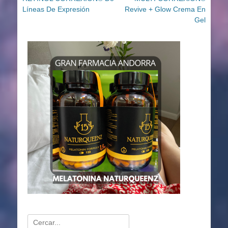
de
anterior:
siguiente:
Líneas De Expresión
Revive + Glow Crema En
entradas
Gel
Buscar: