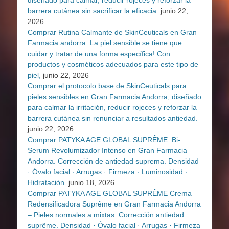
diseñado para calmar, reducir rojeces y reforzar la
barrera cutánea sin sacrificar la eficacia.
junio 22,
2026
Comprar Rutina Calmante de SkinCeuticals en Gran
Farmacia andorra. La piel sensible se tiene que
cuidar y tratar de una forma específica! Con
productos y cosméticos adecuados para este tipo de
piel,
junio 22, 2026
Comprar el protocolo base de SkinCeuticals para
pieles sensibles en Gran Farmacia Andorra, diseñado
para calmar la irritación, reducir rojeces y reforzar la
barrera cutánea sin renunciar a resultados antiedad.
junio 22, 2026
Comprar PATYKA AGE GLOBAL SUPRÊME. Bi-
Serum Revolumizador Intenso en Gran Farmacia
Andorra. Corrección de antiedad suprema. Densidad
· Óvalo facial · Arrugas · Firmeza · Luminosidad ·
Hidratación.
junio 18, 2026
Comprar PATYKA AGE GLOBAL SUPRÊME Crema
Redensificadora Suprême en Gran Farmacia Andorra
– Pieles normales a mixtas. Corrección antiedad
suprême. Densidad · Óvalo facial · Arrugas · Firmeza