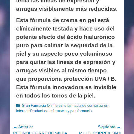
tenía las líneas de expresión y
arrugas visiblemente más reducidas.
Esta fórmula de crema en gel está
clínicamente testada y hace uso del
potente efecto del ácido hialurónico
puro para calmar la sequedad de la
piel y su aspecto poco voluminoso
para quitar las líneas de expresión y
arrugas visibles al mismo tiempo
que proporciona protección UVA / B.
Esta fórmula innovadora es invisible
en todos los tonos de la piel.
Categorías
Gran Farmacia Online es tu farmacia de confianza en
internet. Productos de farmacia y parafarmacia
Navegación
← Anterior
Siguiente →
Entrada
Entrada
RETINOL CORREXION® De
MULTI CORREXION®