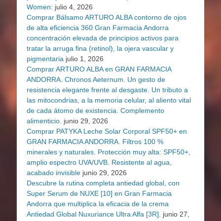
Women:
julio 4, 2026
Comprar Bálsamo ARTURO ALBA contorno de ojos
de alta eficiencia 360 Gran Farmacia Andorra
concentración elevada de principios activos para
tratar la arruga fina (retinol), la ojera vascular y
pigmentaria
julio 1, 2026
Comprar ARTURO ALBA en GRAN FARMACIA
ANDORRA. Chronos Aeternum. Un gesto de
resistencia elegante frente al desgaste. Un tributo a
las mitocondrias, a la memoria celular, al aliento vital
de cada átomo de existencia. Complemento
alimenticio.
junio 29, 2026
Comprar PATYKA Leche Solar Corporal SPF50+ en
GRAN FARMACIA ANDORRA. Filtros 100 %
minerales y naturales. Protección muy alta: SPF50+,
amplio espectro UVA/UVB. Resistente al agua,
acabado invisible
junio 29, 2026
Descubre la rutina completa antiedad global, con
Super Serum de NUXE [10] en Gran Farmacia
Andorra que multiplica la eficacia de la crema
Antiedad Global Nuxuriance Ultra Alfa [3R].
junio 27,