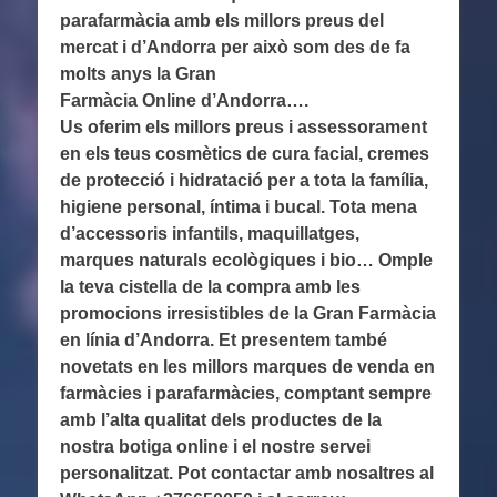
parafarmàcia amb els millors preus del
mercat i d’Andorra per això som des de fa
molts anys la Gran
Farmàcia Online d’Andorra….
Us oferim els millors preus i assessorament
en els teus cosmètics de cura facial, cremes
de protecció i hidratació per a tota la família,
higiene personal, íntima i bucal. Tota mena
d’accessoris infantils, maquillatges,
marques naturals ecològiques i bio… Omple
la teva cistella de la compra amb les
promocions irresistibles de la Gran Farmàcia
en línia d’Andorra. Et presentem també
novetats en les millors marques de venda en
farmàcies i parafarmàcies, comptant sempre
amb l’alta qualitat dels productes de la
nostra botiga online i el nostre servei
personalitzat. Pot contactar amb nosaltres al