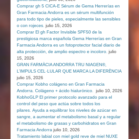
Comprar gh 5 CICA-E Sérum de Gema Herrerías en
Gran Farmacia Andorra es un sérum multifunción
para todo tipo de pieles, especialmente las sensibles
o con rojeces.
julio 15, 2026
Comprar El gh Factor Invisible SPF50 de la
prestigiosa marca española Gema Herrerías en Gran
Farmacia Andorra es un fotoprotector facial diario de
alta protección, de amplio espectro e incoloro.
julio
15, 2026
GRAN FARMÀCIA ANDORRA TRU NIAGEN®,
L’IMPULS CEL·LULAR QUE MARCA LA DIFERÈNCIA
julio 15, 2026
Comprar Kobho colágeno en Gran Farmacia
Andorra. Colágeno + ácido hialurónico.
julio 10, 2026
KobhoGLP El primer protocolo avanzado para el
control del peso que actúa sobre todos los
pilares. Ayuda a equilibrar los niveles de azúcar en
sangre, a aumentar el metabolismo basal y a regular
el metabolismo de grasas y carbohidratos en Gran
Farmacia Andorra
julio 10, 2026
Tratamiento labial con miel gold reve de miel NUXE