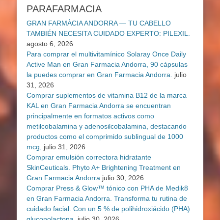
PARAFARMACIA
GRAN FARMÀCIA ANDORRA — TU CABELLO
TAMBIÉN NECESITA CUIDADO EXPERTO: PILEXIL.
agosto 6, 2026
Para comprar el multivitamínico Solaray Once Daily
Active Man en Gran Farmacia Andorra, 90 cápsulas
la puedes comprar en Gran Farmacia Andorra.
julio
31, 2026
Comprar suplementos de vitamina B12 de la marca
KAL en Gran Farmacia Andorra se encuentran
principalmente en formatos activos como
metilcobalamina y adenosilcobalamina, destacando
productos como el comprimido sublingual de 1000
mcg,
julio 31, 2026
Comprar emulsión correctora hidratante
SkinCeuticals. Phyto A+ Brightening Treatment en
Gran Farmacia Andorra
julio 30, 2026
Comprar Press & Glow™ tónico con PHA de Medik8
en Gran Farmacia Andorra. Transforma tu rutina de
cuidado facial. Con un 5 % de polihidroxiácido (PHA)
gluconolactona,
julio 30, 2026