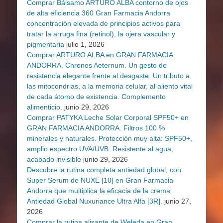
Comprar Bálsamo ARTURO ALBA contorno de ojos
de alta eficiencia 360 Gran Farmacia Andorra
concentración elevada de principios activos para
tratar la arruga fina (retinol), la ojera vascular y
pigmentaria
julio 1, 2026
Comprar ARTURO ALBA en GRAN FARMACIA
ANDORRA. Chronos Aeternum. Un gesto de
resistencia elegante frente al desgaste. Un tributo a
las mitocondrias, a la memoria celular, al aliento vital
de cada átomo de existencia. Complemento
alimenticio.
junio 29, 2026
Comprar PATYKA Leche Solar Corporal SPF50+ en
GRAN FARMACIA ANDORRA. Filtros 100 %
minerales y naturales. Protección muy alta: SPF50+,
amplio espectro UVA/UVB. Resistente al agua,
acabado invisible
junio 29, 2026
Descubre la rutina completa antiedad global, con
Super Serum de NUXE [10] en Gran Farmacia
Andorra que multiplica la eficacia de la crema
Antiedad Global Nuxuriance Ultra Alfa [3R].
junio 27,
2026
Comprar la rutina alisante de Weleda en Gran