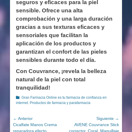
seguros y eficaces para la piel
sensible. Ofrece una alta
comprobación y una larga duración
gracias a sus texturas eficaces y
sensoriales que facilitan la
aplicación de los productos y
garantizan el confort de las pieles
sensibles durante todo el día.
Con Couvrance, ¡revela la belleza
natural de la piel con total
tranquilidad!
Categorías
Gran Farmacia Online es tu farmacia de confianza en
internet. Productos de farmacia y parafarmacia
Navegación
← Anterior
Siguiente →
Entrada
Entrada
Cicalfate Manos Crema
AVENE Couvrance Stick
de
anterior:
siguiente:
reparadora efecto
corrector, Coral. Maquillaje