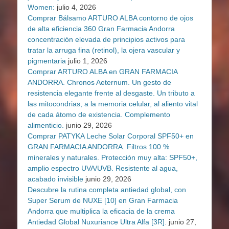
Women:
julio 4, 2026
Comprar Bálsamo ARTURO ALBA contorno de ojos
de alta eficiencia 360 Gran Farmacia Andorra
concentración elevada de principios activos para
tratar la arruga fina (retinol), la ojera vascular y
pigmentaria
julio 1, 2026
Comprar ARTURO ALBA en GRAN FARMACIA
ANDORRA. Chronos Aeternum. Un gesto de
resistencia elegante frente al desgaste. Un tributo a
las mitocondrias, a la memoria celular, al aliento vital
de cada átomo de existencia. Complemento
alimenticio.
junio 29, 2026
Comprar PATYKA Leche Solar Corporal SPF50+ en
GRAN FARMACIA ANDORRA. Filtros 100 %
minerales y naturales. Protección muy alta: SPF50+,
amplio espectro UVA/UVB. Resistente al agua,
acabado invisible
junio 29, 2026
Descubre la rutina completa antiedad global, con
Super Serum de NUXE [10] en Gran Farmacia
Andorra que multiplica la eficacia de la crema
Antiedad Global Nuxuriance Ultra Alfa [3R].
junio 27,