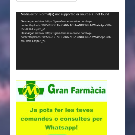
Reproductor
Media error: Format(s) not supported or source(s) not found
de
Descargar archivo: https://gran-farmacia-online.com/wp-
content/uploads/2025/07/GRAN-FARMACIA-ANDORRA-WhatsApp-376-
vídeo
650-050-1.mp4?_=1
Descargar archivo: https://gran-farmacia-online.com/wp-
content/uploads/2025/07/GRAN-FARMACIA-ANDORRA-WhatsApp-376-
650-050-1.mp4?_=1