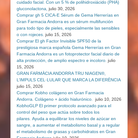
cuidado facial. Con un 5 % de polihidroxiácido (PHA)
gluconolactona,
julio 30, 2026
Comprar gh 5 CICA-E Sérum de Gema Herrerías en
Gran Farmacia Andorra es un sérum multifunción
para todo tipo de pieles, especialmente las sensibles
o con rojeces.
julio 15, 2026
Comprar El gh Factor Invisible SPF50 de la
prestigiosa marca española Gema Herrerías en Gran
Farmacia Andorra es un fotoprotector facial diario de
alta protección, de amplio espectro e incoloro.
julio
15, 2026
GRAN FARMÀCIA ANDORRA TRU NIAGEN®,
L’IMPULS CEL·LULAR QUE MARCA LA DIFERÈNCIA
julio 15, 2026
Comprar Kobho colágeno en Gran Farmacia
Andorra. Colágeno + ácido hialurónico.
julio 10, 2026
KobhoGLP El primer protocolo avanzado para el
control del peso que actúa sobre todos los
pilares. Ayuda a equilibrar los niveles de azúcar en
sangre, a aumentar el metabolismo basal y a regular
el metabolismo de grasas y carbohidratos en Gran
Farmacia Andorra
julio 10, 2026