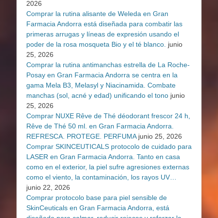
2026
Comprar la rutina alisante de Weleda en Gran
Farmacia Andorra está diseñada para combatir las
primeras arrugas y líneas de expresión usando el
poder de la rosa mosqueta Bio y el té blanco.
junio
25, 2026
Comprar la rutina antimanchas estrella de La Roche-
Posay en Gran Farmacia Andorra se centra en la
gama Mela B3, Melasyl y Niacinamida. Combate
manchas (sol, acné y edad) unificando el tono
junio
25, 2026
Comprar NUXE Rêve de Thé déodorant frescor 24 h,
Rêve de Thé 50 ml. en Gran Farmacia Andorra.
REFRESCA. PROTEGE. PERFUMA
junio 25, 2026
Comprar SKINCEUTICALS protocolo de cuidado para
LASER en Gran Farmacia Andorra. Tanto en casa
como en el exterior, la piel sufre agresiones externas
como el viento, la contaminación, los rayos UV…
junio 22, 2026
Comprar protocolo base para piel sensible de
SkinCeuticals en Gran Farmacia Andorra, está
diseñado para calmar, reducir rojeces y reforzar la