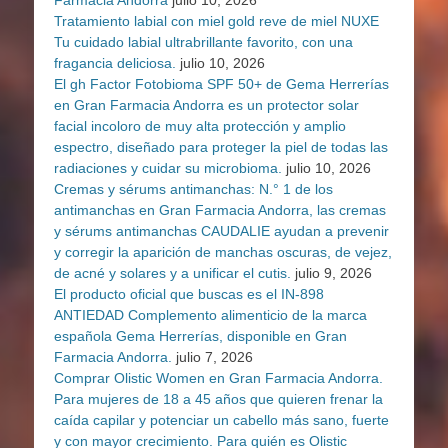
Tratamiento labial con miel gold reve de miel NUXE
Tu cuidado labial ultrabrillante favorito, con una
fragancia deliciosa.
julio 10, 2026
El gh Factor Fotobioma SPF 50+ de Gema Herrerías
en Gran Farmacia Andorra es un protector solar
facial incoloro de muy alta protección y amplio
espectro, diseñado para proteger la piel de todas las
radiaciones y cuidar su microbioma.
julio 10, 2026
Cremas y sérums antimanchas: N.° 1 de los
antimanchas en Gran Farmacia Andorra, las cremas
y sérums antimanchas CAUDALIE ayudan a prevenir
y corregir la aparición de manchas oscuras, de vejez,
de acné y solares y a unificar el cutis.
julio 9, 2026
El producto oficial que buscas es el IN-898
ANTIEDAD Complemento alimenticio de la marca
española Gema Herrerías, disponible en Gran
Farmacia Andorra.
julio 7, 2026
Comprar Olistic Women en Gran Farmacia Andorra.
Para mujeres de 18 a 45 años que quieren frenar la
caída capilar y potenciar un cabello más sano, fuerte
y con mayor crecimiento. Para quién es Olistic