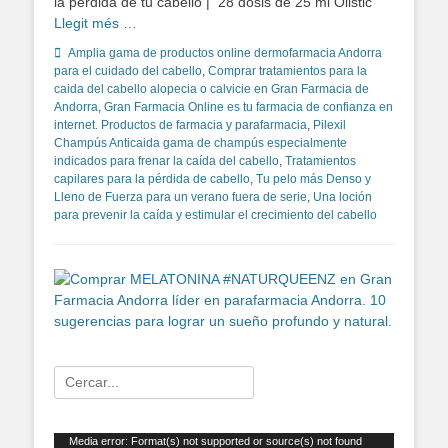
la pérdida de tu cabello | 28 dosis de 25 ml Olistic
Llegit més …
Categorías
Amplia gama de productos online dermofarmacia Andorra
para el cuidado del cabello
,
Comprar tratamientos para la
caida del cabello alopecia o calvicie en Gran Farmacia de
Andorra
,
Gran Farmacia Online es tu farmacia de confianza en
internet. Productos de farmacia y parafarmacia
,
Pilexil
Champús Anticaida gama de champús especialmente
indicados para frenar la caída del cabello
,
Tratamientos
capilares para la pérdida de cabello
,
Tu pelo más Denso y
Lleno de Fuerza para un verano fuera de serie
,
Una loción
para prevenir la caída y estimular el crecimiento del cabello
Buscar:
Reproductor
Media error: Format(s) not supported or source(s) not found