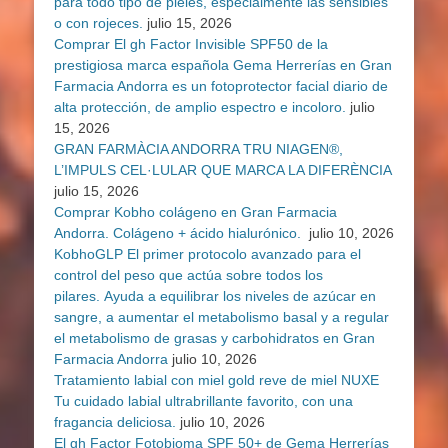
para todo tipo de pieles, especialmente las sensibles
o con rojeces.
julio 15, 2026
Comprar El gh Factor Invisible SPF50 de la
prestigiosa marca española Gema Herrerías en Gran
Farmacia Andorra es un fotoprotector facial diario de
alta protección, de amplio espectro e incoloro.
julio
15, 2026
GRAN FARMÀCIA ANDORRA TRU NIAGEN®,
L’IMPULS CEL·LULAR QUE MARCA LA DIFERÈNCIA
julio 15, 2026
Comprar Kobho colágeno en Gran Farmacia
Andorra. Colágeno + ácido hialurónico.
julio 10, 2026
KobhoGLP El primer protocolo avanzado para el
control del peso que actúa sobre todos los
pilares. Ayuda a equilibrar los niveles de azúcar en
sangre, a aumentar el metabolismo basal y a regular
el metabolismo de grasas y carbohidratos en Gran
Farmacia Andorra
julio 10, 2026
Tratamiento labial con miel gold reve de miel NUXE
Tu cuidado labial ultrabrillante favorito, con una
fragancia deliciosa.
julio 10, 2026
El gh Factor Fotobioma SPF 50+ de Gema Herrerías