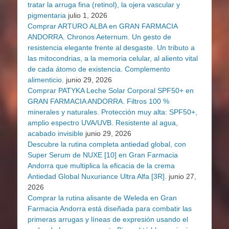
tratar la arruga fina (retinol), la ojera vascular y
pigmentaria
julio 1, 2026
Comprar ARTURO ALBA en GRAN FARMACIA
ANDORRA. Chronos Aeternum. Un gesto de
resistencia elegante frente al desgaste. Un tributo a
las mitocondrias, a la memoria celular, al aliento vital
de cada átomo de existencia. Complemento
alimenticio.
junio 29, 2026
Comprar PATYKA Leche Solar Corporal SPF50+ en
GRAN FARMACIA ANDORRA. Filtros 100 %
minerales y naturales. Protección muy alta: SPF50+,
amplio espectro UVA/UVB. Resistente al agua,
acabado invisible
junio 29, 2026
Descubre la rutina completa antiedad global, con
Super Serum de NUXE [10] en Gran Farmacia
Andorra que multiplica la eficacia de la crema
Antiedad Global Nuxuriance Ultra Alfa [3R].
junio 27,
2026
Comprar la rutina alisante de Weleda en Gran
Farmacia Andorra está diseñada para combatir las
primeras arrugas y líneas de expresión usando el