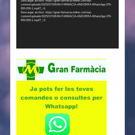
Descargar archivo: https://gran-farmacia-online.com/wp-
content/uploads/2025/07/GRAN-FARMACIA-ANDORRA-WhatsApp-376-
vídeo
650-050-1.mp4?_=1
Descargar archivo: https://gran-farmacia-online.com/wp-
content/uploads/2025/07/GRAN-FARMACIA-ANDORRA-WhatsApp-376-
650-050-1.mp4?_=1