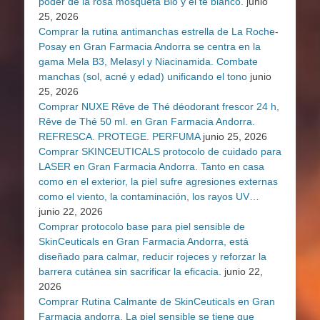
poder de la rosa mosqueta Bio y el té blanco.
junio
25, 2026
Comprar la rutina antimanchas estrella de La Roche-
Posay en Gran Farmacia Andorra se centra en la
gama Mela B3, Melasyl y Niacinamida. Combate
manchas (sol, acné y edad) unificando el tono
junio
25, 2026
Comprar NUXE Rêve de Thé déodorant frescor 24 h,
Rêve de Thé 50 ml. en Gran Farmacia Andorra.
REFRESCA. PROTEGE. PERFUMA
junio 25, 2026
Comprar SKINCEUTICALS protocolo de cuidado para
LASER en Gran Farmacia Andorra. Tanto en casa
como en el exterior, la piel sufre agresiones externas
como el viento, la contaminación, los rayos UV…
junio 22, 2026
Comprar protocolo base para piel sensible de
SkinCeuticals en Gran Farmacia Andorra, está
diseñado para calmar, reducir rojeces y reforzar la
barrera cutánea sin sacrificar la eficacia.
junio 22,
2026
Comprar Rutina Calmante de SkinCeuticals en Gran
Farmacia andorra. La piel sensible se tiene que