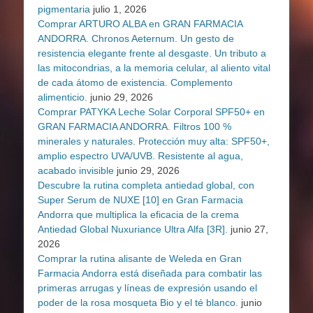
pigmentaria
julio 1, 2026
Comprar ARTURO ALBA en GRAN FARMACIA
ANDORRA. Chronos Aeternum. Un gesto de
resistencia elegante frente al desgaste. Un tributo a
las mitocondrias, a la memoria celular, al aliento vital
de cada átomo de existencia. Complemento
alimenticio.
junio 29, 2026
Comprar PATYKA Leche Solar Corporal SPF50+ en
GRAN FARMACIA ANDORRA. Filtros 100 %
minerales y naturales. Protección muy alta: SPF50+,
amplio espectro UVA/UVB. Resistente al agua,
acabado invisible
junio 29, 2026
Descubre la rutina completa antiedad global, con
Super Serum de NUXE [10] en Gran Farmacia
Andorra que multiplica la eficacia de la crema
Antiedad Global Nuxuriance Ultra Alfa [3R].
junio 27,
2026
Comprar la rutina alisante de Weleda en Gran
Farmacia Andorra está diseñada para combatir las
primeras arrugas y líneas de expresión usando el
poder de la rosa mosqueta Bio y el té blanco.
junio