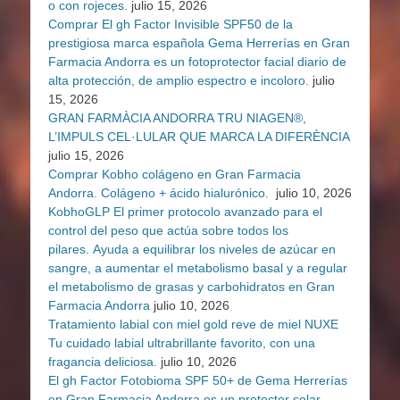
o con rojeces.
julio 15, 2026
Comprar El gh Factor Invisible SPF50 de la
prestigiosa marca española Gema Herrerías en Gran
Farmacia Andorra es un fotoprotector facial diario de
alta protección, de amplio espectro e incoloro.
julio
15, 2026
GRAN FARMÀCIA ANDORRA TRU NIAGEN®,
L’IMPULS CEL·LULAR QUE MARCA LA DIFERÈNCIA
julio 15, 2026
Comprar Kobho colágeno en Gran Farmacia
Andorra. Colágeno + ácido hialurónico.
julio 10, 2026
KobhoGLP El primer protocolo avanzado para el
control del peso que actúa sobre todos los
pilares. Ayuda a equilibrar los niveles de azúcar en
sangre, a aumentar el metabolismo basal y a regular
el metabolismo de grasas y carbohidratos en Gran
Farmacia Andorra
julio 10, 2026
Tratamiento labial con miel gold reve de miel NUXE
Tu cuidado labial ultrabrillante favorito, con una
fragancia deliciosa.
julio 10, 2026
El gh Factor Fotobioma SPF 50+ de Gema Herrerías
en Gran Farmacia Andorra es un protector solar