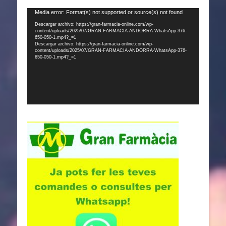
Reproductor
Media error: Format(s) not supported or source(s) not found
de
Descargar archivo: https://gran-farmacia-online.com/wp-
content/uploads/2025/07/GRAN-FARMACIA-ANDORRA-WhatsApp-376-
vídeo
650-050-1.mp4?_=1
Descargar archivo: https://gran-farmacia-online.com/wp-
content/uploads/2025/07/GRAN-FARMACIA-ANDORRA-WhatsApp-376-
650-050-1.mp4?_=1