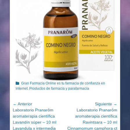
Categorías
Gran Farmacia Online es tu farmacia de confianza en
internet. Productos de farmacia y parafarmacia
Navegación
← Anterior
Siguiente →
Entrada
Entrada
Laboratorio Pranarôm
Laboratorio Pranarôm
de
anterior:
siguiente:
aromaterapia científica
aromaterapia científica
entradas
Lavandín súper – 10 ml
Ravintsara – 10 ml
Lavandula x intermedia
Cinnamomum camphora ct