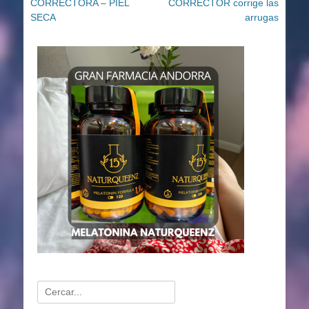
anterior:
siguiente:
CORRECTORA – PIEL
CORRECTOR corrige las
entradas
SECA
arrugas
Buscar: