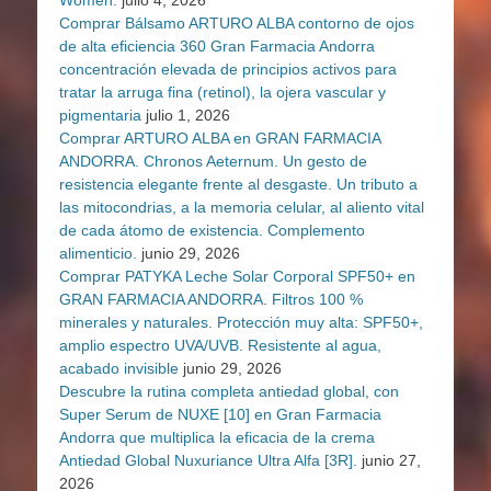
Women:
julio 4, 2026
Comprar Bálsamo ARTURO ALBA contorno de ojos
de alta eficiencia 360 Gran Farmacia Andorra
concentración elevada de principios activos para
tratar la arruga fina (retinol), la ojera vascular y
pigmentaria
julio 1, 2026
Comprar ARTURO ALBA en GRAN FARMACIA
ANDORRA. Chronos Aeternum. Un gesto de
resistencia elegante frente al desgaste. Un tributo a
las mitocondrias, a la memoria celular, al aliento vital
de cada átomo de existencia. Complemento
alimenticio.
junio 29, 2026
Comprar PATYKA Leche Solar Corporal SPF50+ en
GRAN FARMACIA ANDORRA. Filtros 100 %
minerales y naturales. Protección muy alta: SPF50+,
amplio espectro UVA/UVB. Resistente al agua,
acabado invisible
junio 29, 2026
Descubre la rutina completa antiedad global, con
Super Serum de NUXE [10] en Gran Farmacia
Andorra que multiplica la eficacia de la crema
Antiedad Global Nuxuriance Ultra Alfa [3R].
junio 27,
2026