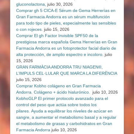
gluconolactona,
julio 30, 2026
Comprar gh 5 CICA-E Sérum de Gema Herrerías en
Gran Farmacia Andorra es un sérum multifunción
para todo tipo de pieles, especialmente las sensibles
o con rojeces.
julio 15, 2026
Comprar El gh Factor Invisible SPF50 de la
prestigiosa marca española Gema Herrerías en Gran
Farmacia Andorra es un fotoprotector facial diario de
alta protección, de amplio espectro e incoloro.
julio
15, 2026
GRAN FARMÀCIA ANDORRA TRU NIAGEN®,
L’IMPULS CEL·LULAR QUE MARCA LA DIFERÈNCIA
julio 15, 2026
Comprar Kobho colágeno en Gran Farmacia
Andorra. Colágeno + ácido hialurónico.
julio 10, 2026
KobhoGLP El primer protocolo avanzado para el
control del peso que actúa sobre todos los
pilares. Ayuda a equilibrar los niveles de azúcar en
sangre, a aumentar el metabolismo basal y a regular
el metabolismo de grasas y carbohidratos en Gran
Farmacia Andorra
julio 10, 2026