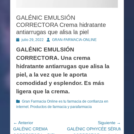
GALÉNIC EMULSIÓN
CORRECTORA Crema hidratante
antiarrugas que alisa la piel
Publicado
Autor
julio 29, 2022
GRAN-FARMACIA-ONLINE
en
GALÉNIC EMULSIÓN
CORRECTORA. Una crema
hidratante antiarrugas que alisa la
piel, a la vez que le aporta
comodidad y esplendor. Es más
ligera que la crema.
Categorías
Gran Farmacia Online es tu farmacia de confianza en
internet. Productos de farmacia y parafarmacia
Navegación
← Anterior
Siguiente →
Entrada
Entrada
GALÉNIC CREMA
GALÉNIC OPHYCÉE SÉRUM
de