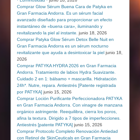
· Luminosidad ·
junio 18, 2026
Comprar Glow Sérum Buena Cara de Patyka en
Gran Farmacia Andorra. Es un sérum facial
avanzado diseñado para proporcionar un efecto
instantáneo de «buena cara», iluminando y
revitalizando la piel al instante.
junio 18, 2026
Comprar Patyka Glow Sérum Detox Belle Nuit en
Gran Farmacia Andorra es un sérum nocturno
revitalizante que ayuda a desintoxicar la piel
junio 18,
2026
Comprar PATYKA HYDRA 2026 en Gran Farmacia
Andorra. Tratamiento de labios Hydra Suavizante.
Cuidado 2 en 1: bálsamo + mascarilla. Hidratación
24h*. Nutre, repara. Antiestrés [Patente registrada
por PATYKA]
junio 15, 2026
Comprar Loción Purificante Perfeccionadora PATYKA
en Gran Farmacia Andorra. Con vinagre de manzana
orgánico astringente. Reequilibra, cierra los poros,
afina la textura. Dirigido a 7 tipos de imperfecciones.
Antiestrés [patente PATYKA]
junio 15, 2026
Comprar Protocolo Completo Renovación Antiedad
con Retinol de SkinCeuticals en Gran Farmacia