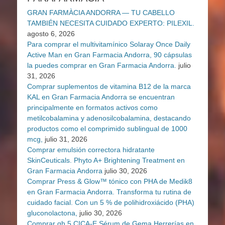
GRAN FARMÀCIA ANDORRA — TU CABELLO
TAMBIÉN NECESITA CUIDADO EXPERTO: PILEXIL.
agosto 6, 2026
Para comprar el multivitamínico Solaray Once Daily
Active Man en Gran Farmacia Andorra, 90 cápsulas
la puedes comprar en Gran Farmacia Andorra.
julio
31, 2026
Comprar suplementos de vitamina B12 de la marca
KAL en Gran Farmacia Andorra se encuentran
principalmente en formatos activos como
metilcobalamina y adenosilcobalamina, destacando
productos como el comprimido sublingual de 1000
mcg,
julio 31, 2026
Comprar emulsión correctora hidratante
SkinCeuticals. Phyto A+ Brightening Treatment en
Gran Farmacia Andorra
julio 30, 2026
Comprar Press & Glow™ tónico con PHA de Medik8
en Gran Farmacia Andorra. Transforma tu rutina de
cuidado facial. Con un 5 % de polihidroxiácido (PHA)
gluconolactona,
julio 30, 2026
Comprar gh 5 CICA-E Sérum de Gema Herrerías en