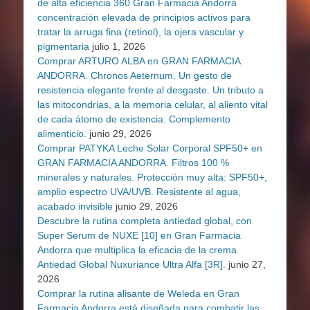
de alta eficiencia 360 Gran Farmacia Andorra
concentración elevada de principios activos para
tratar la arruga fina (retinol), la ojera vascular y
pigmentaria
julio 1, 2026
Comprar ARTURO ALBA en GRAN FARMACIA
ANDORRA. Chronos Aeternum. Un gesto de
resistencia elegante frente al desgaste. Un tributo a
las mitocondrias, a la memoria celular, al aliento vital
de cada átomo de existencia. Complemento
alimenticio.
junio 29, 2026
Comprar PATYKA Leche Solar Corporal SPF50+ en
GRAN FARMACIA ANDORRA. Filtros 100 %
minerales y naturales. Protección muy alta: SPF50+,
amplio espectro UVA/UVB. Resistente al agua,
acabado invisible
junio 29, 2026
Descubre la rutina completa antiedad global, con
Super Serum de NUXE [10] en Gran Farmacia
Andorra que multiplica la eficacia de la crema
Antiedad Global Nuxuriance Ultra Alfa [3R].
junio 27,
2026
Comprar la rutina alisante de Weleda en Gran
Farmacia Andorra está diseñada para combatir las