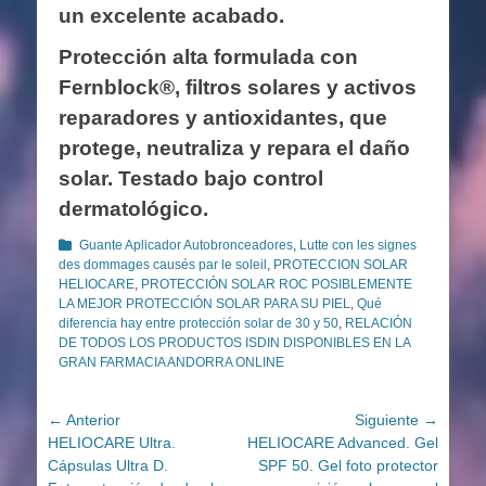
un excelente acabado.
Protección alta formulada con
Fernblock®, filtros solares y activos
reparadores y antioxidantes, que
protege, neutraliza y repara el daño
solar. Testado bajo control
dermatológico.
Categorías
Guante Aplicador Autobronceadores
,
Lutte con les signes
des dommages causés par le soleil
,
PROTECCION SOLAR
HELIOCARE
,
PROTECCIÓN SOLAR ROC POSIBLEMENTE
LA MEJOR PROTECCIÓN SOLAR PARA SU PIEL
,
Qué
diferencia hay entre protección solar de 30 y 50
,
RELACIÓN
DE TODOS LOS PRODUCTOS ISDIN DISPONIBLES EN LA
GRAN FARMACIA ANDORRA ONLINE
Navegación
← Anterior
Siguiente →
Entrada
Entrada
HELIOCARE Ultra.
HELIOCARE Advanced. Gel
de
anterior:
siguiente:
Cápsulas Ultra D.
SPF 50. Gel foto protector
entradas