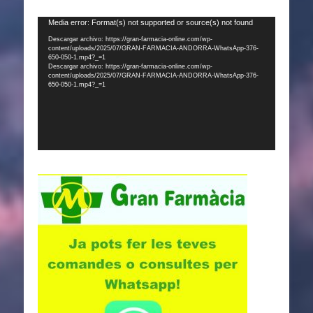
Reproductor
Media error: Format(s) not supported or source(s) not found
de
Descargar archivo: https://gran-farmacia-online.com/wp-
content/uploads/2025/07/GRAN-FARMACIA-ANDORRA-WhatsApp-376-
vídeo
650-050-1.mp4?_=1
Descargar archivo: https://gran-farmacia-online.com/wp-
content/uploads/2025/07/GRAN-FARMACIA-ANDORRA-WhatsApp-376-
650-050-1.mp4?_=1