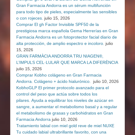
Gran Farmacia Andorra es un sérum multifunción
para todo tipo de pieles, especialmente las sensibles
o con rojeces.
julio 15, 2026
Comprar El gh Factor Invisible SPF50 de la
prestigiosa marca española Gema Herrerías en Gran
Farmacia Andorra es un fotoprotector facial diario de
alta protección, de amplio espectro e incoloro.
julio
15, 2026
GRAN FARMÀCIA ANDORRA TRU NIAGEN®,
L’IMPULS CEL·LULAR QUE MARCA LA DIFERÈNCIA
julio 15, 2026
Comprar Kobho colágeno en Gran Farmacia
Andorra. Colágeno + ácido hialurónico.
julio 10, 2026
KobhoGLP El primer protocolo avanzado para el
control del peso que actúa sobre todos los
pilares. Ayuda a equilibrar los niveles de azúcar en
sangre, a aumentar el metabolismo basal y a regular
el metabolismo de grasas y carbohidratos en Gran
Farmacia Andorra
julio 10, 2026
Tratamiento labial con miel gold reve de miel NUXE
Tu cuidado labial ultrabrillante favorito, con una