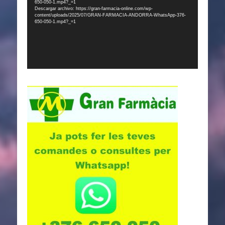
650-050-1.mp4?_=1
Descargar archivo: https://gran-farmacia-online.com/wp-
content/uploads/2025/07/GRAN-FARMACIA-ANDORRA-WhatsApp-376-
650-050-1.mp4?_=1