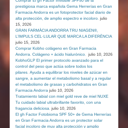
Comprar El gh Factor Invisible SPF50 de la
prestigiosa marca española Gema Herrerías en Gran
Farmacia Andorra es un fotoprotector facial diario de
alta protección, de amplio espectro e incoloro.
julio
15, 2026
GRAN FARMÀCIA ANDORRA TRU NIAGEN®,
L’IMPULS CEL·LULAR QUE MARCA LA DIFERÈNCIA
julio 15, 2026
Comprar Kobho colágeno en Gran Farmacia
Andorra. Colágeno + ácido hialurónico.
julio 10, 2026
KobhoGLP El primer protocolo avanzado para el
control del peso que actúa sobre todos los
pilares. Ayuda a equilibrar los niveles de azúcar en
sangre, a aumentar el metabolismo basal y a regular
el metabolismo de grasas y carbohidratos en Gran
Farmacia Andorra
julio 10, 2026
Tratamiento labial con miel gold reve de miel NUXE
Tu cuidado labial ultrabrillante favorito, con una
fragancia deliciosa.
julio 10, 2026
El gh Factor Fotobioma SPF 50+ de Gema Herrerías
en Gran Farmacia Andorra es un protector solar
facial incoloro de muy alta protección y amplio