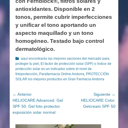
con Fernblock®, filtros solares y
antioxidantes. Disponible en 2
tonos, permite cubrir imperfecciones
y unificar el tono aportando un
aspecto maquillado y un tono
homogéneo. Testado bajo control
dermatológico.
Categorías
aquí encontrarás las mejores opciones del mercado para
proteger tu piel
,
El factor de protección solar (SPF) o índice de
protección solar es un indicador sobre el nivel de
fotoprotección
,
Parafarmacia Online Andorra
,
PROTECCIÓN
SOLAR los mejores productos en Gran Farmacia Andorra
Navegación
← Anterior
Siguiente →
Entrada
Entrada
HELIOCARE Advanced. Gel
HELIOCARE Color.
de
anterior:
siguiente:
SPF 50. Gel foto protector
Gelcream SPF 50
entradas
exposición solar normal