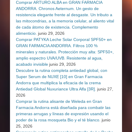
Comprar ARTURO ALBA en GRAN FARMACIA
ANDORRA. Chronos Aeternum. Un gesto de
resistencia elegante frente al desgaste. Un tributo a
las mitocondrias, a la memoria celular, al aliento vital
de cada átomo de existencia. Complemento
alimenticio.
junio 29, 2026
Comprar PATYKA Leche Solar Corporal SPF50+ en
GRAN FARMACIA ANDORRA. Filtros 100 %
minerales y naturales. Protección muy alta: SPF50+,
amplio espectro UVA/UVB. Resistente al agua,
acabado invisible
junio 29, 2026
Descubre la rutina completa antiedad global, con
Super Serum de NUXE [10] en Gran Farmacia
Andorra que multiplica la eficacia de la crema
Antiedad Global Nuxuriance Ultra Alfa [3R].
junio 27,
2026
Comprar la rutina alisante de Weleda en Gran
Farmacia Andorra está diseñada para combatir las
primeras arrugas y líneas de expresión usando el
poder de la rosa mosqueta Bio y el té blanco.
junio
25, 2026