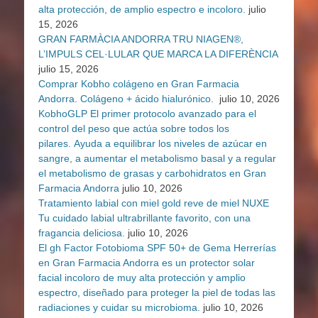
alta protección, de amplio espectro e incoloro.
julio
15, 2026
GRAN FARMÀCIA ANDORRA TRU NIAGEN®,
L’IMPULS CEL·LULAR QUE MARCA LA DIFERÈNCIA
julio 15, 2026
Comprar Kobho colágeno en Gran Farmacia
Andorra. Colágeno + ácido hialurónico.
julio 10, 2026
KobhoGLP El primer protocolo avanzado para el
control del peso que actúa sobre todos los
pilares. Ayuda a equilibrar los niveles de azúcar en
sangre, a aumentar el metabolismo basal y a regular
el metabolismo de grasas y carbohidratos en Gran
Farmacia Andorra
julio 10, 2026
Tratamiento labial con miel gold reve de miel NUXE
Tu cuidado labial ultrabrillante favorito, con una
fragancia deliciosa.
julio 10, 2026
El gh Factor Fotobioma SPF 50+ de Gema Herrerías
en Gran Farmacia Andorra es un protector solar
facial incoloro de muy alta protección y amplio
espectro, diseñado para proteger la piel de todas las
radiaciones y cuidar su microbioma.
julio 10, 2026