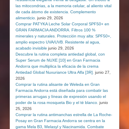
las mitocondrias, a la memoria celular, al aliento vital
de cada átomo de existencia. Complemento
alimenticio.
junio 29, 2026
Comprar PATYKA Leche Solar Corporal SPF50+ en
GRAN FARMACIA ANDORRA. Filtros 100 %
minerales y naturales. Protección muy alta: SPF50+,
amplio espectro UVA/UVB. Resistente al agua,
acabado invisible
junio 29, 2026
Descubre la rutina completa antiedad global, con
Super Serum de NUXE [10] en Gran Farmacia
Andorra que multiplica la eficacia de la crema
Antiedad Global Nuxuriance Ultra Alfa [3R].
junio 27,
2026
Comprar la rutina alisante de Weleda en Gran
Farmacia Andorra está diseñada para combatir las
primeras arrugas y líneas de expresión usando el
poder de la rosa mosqueta Bio y el té blanco.
junio
25, 2026
Comprar la rutina antimanchas estrella de La Roche-
Posay en Gran Farmacia Andorra se centra en la
gama Mela B3, Melasyl y Niacinamida. Combate