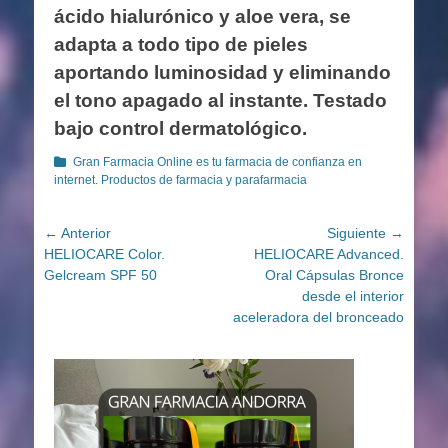
ácido hialurónico y aloe vera, se
adapta a todo tipo de pieles
aportando luminosidad y eliminando
el tono apagado al instante. Testado
bajo control dermatológico.
Categorías
Gran Farmacia Online es tu farmacia de confianza en
internet. Productos de farmacia y parafarmacia
Navegación
← Anterior
Siguiente →
Entrada
Entrada
HELIOCARE Color.
HELIOCARE Advanced.
de
anterior:
siguiente:
Gelcream SPF 50
Oral Cápsulas Bronce
entradas
desde el interior
aceleradora del bronceado