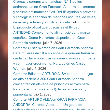
Cremas y sérums antimanchas: N.° 1 de los
antimanchas en Gran Farmacia Andorra, las cremas
y sérums antimanchas CAUDALIE ayudan a prevenir
y corregir la aparición de manchas oscuras, de vejez,
de acné y solares y a unificar el cutis.
julio 9, 2026
El producto oficial que buscas es el IN-898
ANTIEDAD Complemento alimenticio de la marca
española Gema Herrerías, disponible en Gran
Farmacia Andorra.
julio 7, 2026
Comprar Olistic Women en Gran Farmacia Andorra.
Para mujeres de 18 a 45 años que quieren frenar la
caída capilar y potenciar un cabello más sano, fuerte
y con mayor crecimiento. Para quién es Olistic
Women:
julio 4, 2026
Comprar Bálsamo ARTURO ALBA contorno de ojos
de alta eficiencia 360 Gran Farmacia Andorra
concentración elevada de principios activos para
tratar la arruga fina (retinol), la ojera vascular y
pigmentaria
julio 1, 2026
Comprar ARTURO ALBA en GRAN FARMACIA
ANDORRA. Chronos Aeternum. Un gesto de
resistencia elegante frente al desgaste. Un tributo a