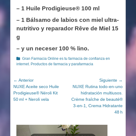
– 1 Huile Prodigieuse® 100 ml
– 1 Bálsamo de labios con miel ultra-
nutritivo y reparador Rêve de Miel 15
g
– y un neceser 100 % lino.
Categorías
Gran Farmacia Online es tu farmacia de confianza en
internet. Productos de farmacia y parafarmacia
Navegación
← Anterior
Siguiente →
Entrada
Entrada
NUXE Aceite seco Huile
NUXE Rutina todo-en-uno
de
anterior:
siguiente:
Prodigieuse® Néroli Kit
hidratación multiusos.
entradas
50 ml + Neroli vela
Crème fraîche de beauté®
3-en-1, Crema Hidratante
48 h