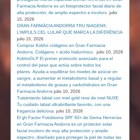
Farmacia Andorra es un fotoprotector facial diario de
alta protección, de amplio espectro e incoloro.
julio
15, 2026
GRAN FARMÀCIA ANDORRA TRU NIAGEN®,
L’IMPULS CEL·LULAR QUE MARCA LA DIFERÈNCIA
julio 15, 2026
Comprar Kobho colágeno en Gran Farmacia
Andorra. Colágeno + ácido hialurónico.
julio 10, 2026
KobhoGLP El primer protocolo avanzado para el
control del peso que actúa sobre todos los
pilares. Ayuda a equilibrar los niveles de azúcar en
sangre, a aumentar el metabolismo basal y a regular
el metabolismo de grasas y carbohidratos en Gran
Farmacia Andorra
julio 10, 2026
Tratamiento labial con miel gold reve de miel NUXE
Tu cuidado labial ultrabrillante favorito, con una
fragancia deliciosa.
julio 10, 2026
El gh Factor Fotobioma SPF 50+ de Gema Herrerías
en Gran Farmacia Andorra es un protector solar
facial incoloro de muy alta protección y amplio
espectro, diseñado para proteger la piel de todas las