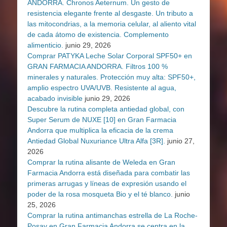
ANDORRA. Chronos Aeternum. Un gesto de
resistencia elegante frente al desgaste. Un tributo a
las mitocondrias, a la memoria celular, al aliento vital
de cada átomo de existencia. Complemento
alimenticio.
junio 29, 2026
Comprar PATYKA Leche Solar Corporal SPF50+ en
GRAN FARMACIA ANDORRA. Filtros 100 %
minerales y naturales. Protección muy alta: SPF50+,
amplio espectro UVA/UVB. Resistente al agua,
acabado invisible
junio 29, 2026
Descubre la rutina completa antiedad global, con
Super Serum de NUXE [10] en Gran Farmacia
Andorra que multiplica la eficacia de la crema
Antiedad Global Nuxuriance Ultra Alfa [3R].
junio 27,
2026
Comprar la rutina alisante de Weleda en Gran
Farmacia Andorra está diseñada para combatir las
primeras arrugas y líneas de expresión usando el
poder de la rosa mosqueta Bio y el té blanco.
junio
25, 2026
Comprar la rutina antimanchas estrella de La Roche-
Posay en Gran Farmacia Andorra se centra en la