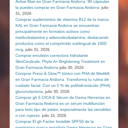
Active Man en Gran Farmacia Andorra, 90 cápsulas
la puedes comprar en Gran Farmacia Andorra.
julio
31, 2026
Comprar suplementos de vitamina B12 de la marca
KAL en Gran Farmacia Andorra se encuentran
principalmente en formatos activos como
metilcobalamina y adenosilcobalamina, destacando
productos como el comprimido sublingual de 1000
mcg,
julio 31, 2026
Comprar emulsión correctora hidratante
SkinCeuticals. Phyto A+ Brightening Treatment en
Gran Farmacia Andorra
julio 30, 2026
Comprar Press & Glow™ tónico con PHA de Medik8
en Gran Farmacia Andorra. Transforma tu rutina de
cuidado facial. Con un 5 % de polihidroxiácido (PHA)
gluconolactona,
julio 30, 2026
Comprar gh 5 CICA-E Sérum de Gema Herrerías en
Gran Farmacia Andorra es un sérum multifunción
para todo tipo de pieles, especialmente las sensibles
o con rojeces.
julio 15, 2026
Comprar El gh Factor Invisible SPF50 de la
prestigiosa marca española Gema Herrerías en Gran