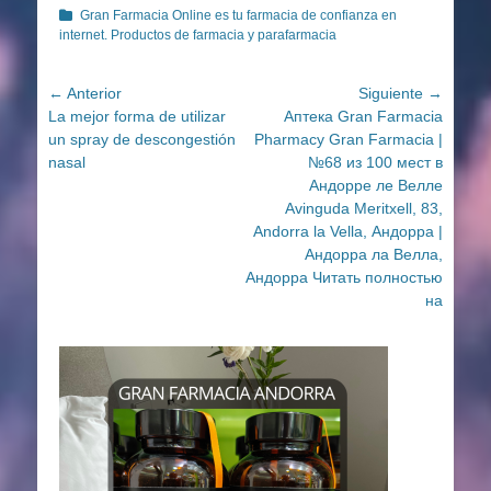
Categorías
Gran Farmacia Online es tu farmacia de confianza en
internet. Productos de farmacia y parafarmacia
Navegación
← Anterior
Siguiente →
Entrada
Entrada
La mejor forma de utilizar
Аптека Gran Farmacia
de
anterior:
siguiente:
un spray de descongestión
Pharmacy Gran Farmacia |
entradas
nasal
№68 из 100 мест в
Андорре ле Велле
Avinguda Meritxell, 83,
Andorra la Vella, Андорра |
Андорра ла Велла,
Андорра Читать полностью
на