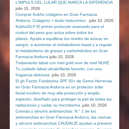
L’IMPULS CEL·LULAR QUE MARCA LA DIFERÈNCIA
julio 15, 2026
Comprar Kobho colágeno en Gran Farmacia
Andorra. Colágeno + ácido hialurónico.
julio 10, 2026
KobhoGLP El primer protocolo avanzado para el
control del peso que actúa sobre todos los
pilares. Ayuda a equilibrar los niveles de azúcar en
sangre, a aumentar el metabolismo basal y a regular
el metabolismo de grasas y carbohidratos en Gran
Farmacia Andorra
julio 10, 2026
Tratamiento labial con miel gold reve de miel NUXE
Tu cuidado labial ultrabrillante favorito, con una
fragancia deliciosa.
julio 10, 2026
El gh Factor Fotobioma SPF 50+ de Gema Herrerías
en Gran Farmacia Andorra es un protector solar
facial incoloro de muy alta protección y amplio
espectro, diseñado para proteger la piel de todas las
radiaciones y cuidar su microbioma.
julio 10, 2026
Cremas y sérums antimanchas: N.° 1 de los
antimanchas en Gran Farmacia Andorra, las cremas
y sérums antimanchas CAUDALIE ayudan a prevenir