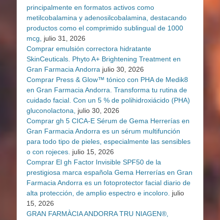
principalmente en formatos activos como
metilcobalamina y adenosilcobalamina, destacando
productos como el comprimido sublingual de 1000
mcg,
julio 31, 2026
Comprar emulsión correctora hidratante
SkinCeuticals. Phyto A+ Brightening Treatment en
Gran Farmacia Andorra
julio 30, 2026
Comprar Press & Glow™ tónico con PHA de Medik8
en Gran Farmacia Andorra. Transforma tu rutina de
cuidado facial. Con un 5 % de polihidroxiácido (PHA)
gluconolactona,
julio 30, 2026
Comprar gh 5 CICA-E Sérum de Gema Herrerías en
Gran Farmacia Andorra es un sérum multifunción
para todo tipo de pieles, especialmente las sensibles
o con rojeces.
julio 15, 2026
Comprar El gh Factor Invisible SPF50 de la
prestigiosa marca española Gema Herrerías en Gran
Farmacia Andorra es un fotoprotector facial diario de
alta protección, de amplio espectro e incoloro.
julio
15, 2026
GRAN FARMÀCIA ANDORRA TRU NIAGEN®,