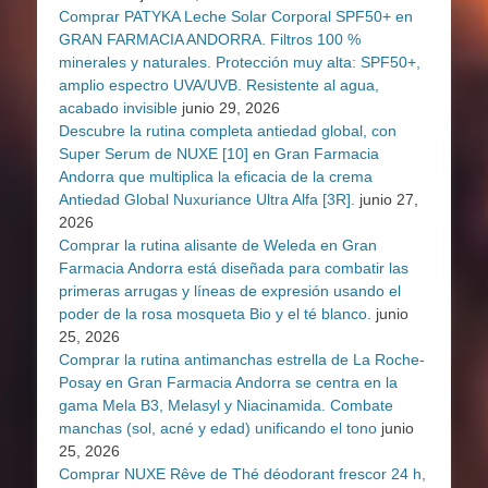
Comprar PATYKA Leche Solar Corporal SPF50+ en
GRAN FARMACIA ANDORRA. Filtros 100 %
minerales y naturales. Protección muy alta: SPF50+,
amplio espectro UVA/UVB. Resistente al agua,
acabado invisible
junio 29, 2026
Descubre la rutina completa antiedad global, con
Super Serum de NUXE [10] en Gran Farmacia
Andorra que multiplica la eficacia de la crema
Antiedad Global Nuxuriance Ultra Alfa [3R].
junio 27,
2026
Comprar la rutina alisante de Weleda en Gran
Farmacia Andorra está diseñada para combatir las
primeras arrugas y líneas de expresión usando el
poder de la rosa mosqueta Bio y el té blanco.
junio
25, 2026
Comprar la rutina antimanchas estrella de La Roche-
Posay en Gran Farmacia Andorra se centra en la
gama Mela B3, Melasyl y Niacinamida. Combate
manchas (sol, acné y edad) unificando el tono
junio
25, 2026
Comprar NUXE Rêve de Thé déodorant frescor 24 h,