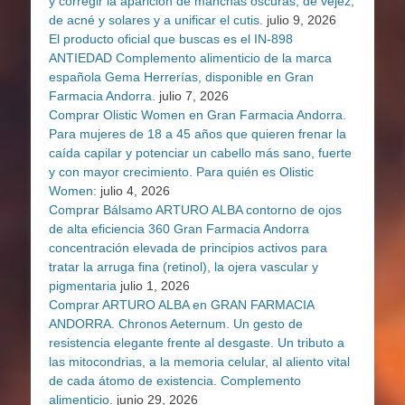
y corregir la aparición de manchas oscuras, de vejez,
de acné y solares y a unificar el cutis.
julio 9, 2026
El producto oficial que buscas es el IN-898
ANTIEDAD Complemento alimenticio de la marca
española Gema Herrerías, disponible en Gran
Farmacia Andorra.
julio 7, 2026
Comprar Olistic Women en Gran Farmacia Andorra.
Para mujeres de 18 a 45 años que quieren frenar la
caída capilar y potenciar un cabello más sano, fuerte
y con mayor crecimiento. Para quién es Olistic
Women:
julio 4, 2026
Comprar Bálsamo ARTURO ALBA contorno de ojos
de alta eficiencia 360 Gran Farmacia Andorra
concentración elevada de principios activos para
tratar la arruga fina (retinol), la ojera vascular y
pigmentaria
julio 1, 2026
Comprar ARTURO ALBA en GRAN FARMACIA
ANDORRA. Chronos Aeternum. Un gesto de
resistencia elegante frente al desgaste. Un tributo a
las mitocondrias, a la memoria celular, al aliento vital
de cada átomo de existencia. Complemento
alimenticio.
junio 29, 2026