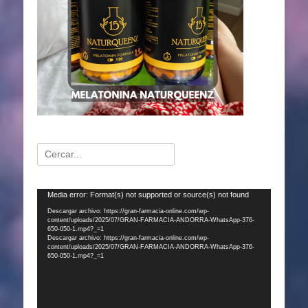
Buscar:
Reproductor
Media error: Format(s) not supported or source(s) not found
de
Descargar archivo: https://gran-farmacia-online.com/wp-
content/uploads/2025/07/GRAN-FARMACIA-ANDORRA-WhatsApp-376-
vídeo
650-050-1.mp4?_=1
Descargar archivo: https://gran-farmacia-online.com/wp-
content/uploads/2025/07/GRAN-FARMACIA-ANDORRA-WhatsApp-376-
650-050-1.mp4?_=1