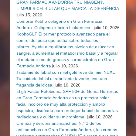
GRAN FARMÀCIA ANDORRA TRU NIAGEN®,
L’IMPULS CEL·LULAR QUE MARCA LA DIFERÈNCIA
julio 15, 2026
Comprar Kobho colágeno en Gran Farmacia
Andorra. Colágeno + ácido hialurónico.
julio 10, 2026
KobhoGLP El primer protocolo avanzado para el
control del peso que actúa sobre todos los
pilares. Ayuda a equilibrar los niveles de azúcar en
sangre, a aumentar el metabolismo basal y a regular
el metabolismo de grasas y carbohidratos en Gran
Farmacia Andorra
julio 10, 2026
Tratamiento labial con miel gold reve de miel NUXE
Tu cuidado labial ultrabrillante favorito, con una
fragancia deliciosa.
julio 10, 2026
El gh Factor Fotobioma SPF 50+ de Gema Herrerías
en Gran Farmacia Andorra es un protector solar
facial incoloro de muy alta protección y amplio
espectro, diseñado para proteger la piel de todas las
radiaciones y cuidar su microbioma.
julio 10, 2026
Cremas y sérums antimanchas: N.° 1 de los
antimanchas en Gran Farmacia Andorra, las cremas