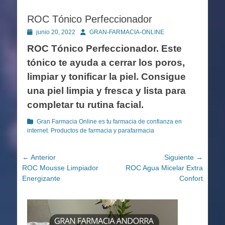
ROC Tónico Perfeccionador
Publicado
Autor
junio 20, 2022
GRAN-FARMACIA-ONLINE
en
ROC Tónico Perfeccionador. Este
tónico te ayuda a cerrar los poros,
limpiar y tonificar la piel. Consigue
una piel limpia y fresca y lista para
completar tu rutina facial.
Categorías
Gran Farmacia Online es tu farmacia de confianza en
internet. Productos de farmacia y parafarmacia
Navegación
← Anterior
Siguiente →
Entrada
Entrada
ROC Mousse Limpiador
ROC Agua Micelar Extra
de
anterior:
siguiente:
Energizante
Confort
entradas