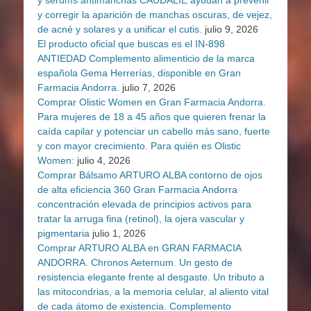
y sérums antimanchas CAUDALIE ayudan a prevenir
y corregir la aparición de manchas oscuras, de vejez,
de acné y solares y a unificar el cutis.
julio 9, 2026
El producto oficial que buscas es el IN-898
ANTIEDAD Complemento alimenticio de la marca
española Gema Herrerías, disponible en Gran
Farmacia Andorra.
julio 7, 2026
Comprar Olistic Women en Gran Farmacia Andorra.
Para mujeres de 18 a 45 años que quieren frenar la
caída capilar y potenciar un cabello más sano, fuerte
y con mayor crecimiento. Para quién es Olistic
Women:
julio 4, 2026
Comprar Bálsamo ARTURO ALBA contorno de ojos
de alta eficiencia 360 Gran Farmacia Andorra
concentración elevada de principios activos para
tratar la arruga fina (retinol), la ojera vascular y
pigmentaria
julio 1, 2026
Comprar ARTURO ALBA en GRAN FARMACIA
ANDORRA. Chronos Aeternum. Un gesto de
resistencia elegante frente al desgaste. Un tributo a
las mitocondrias, a la memoria celular, al aliento vital
de cada átomo de existencia. Complemento