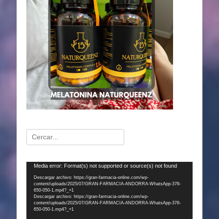
Buscar:
Reproductor
Media error: Format(s) not supported or source(s) not found
de
Descargar archivo: https://gran-farmacia-online.com/wp-
content/uploads/2025/07/GRAN-FARMACIA-ANDORRA-WhatsApp-376-
vídeo
650-050-1.mp4?_=1
Descargar archivo: https://gran-farmacia-online.com/wp-
content/uploads/2025/07/GRAN-FARMACIA-ANDORRA-WhatsApp-376-
650-050-1.mp4?_=1