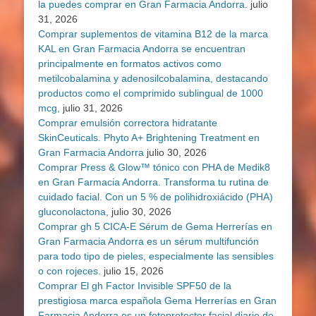
la puedes comprar en Gran Farmacia Andorra.
julio
31, 2026
Comprar suplementos de vitamina B12 de la marca
KAL en Gran Farmacia Andorra se encuentran
principalmente en formatos activos como
metilcobalamina y adenosilcobalamina, destacando
productos como el comprimido sublingual de 1000
mcg,
julio 31, 2026
Comprar emulsión correctora hidratante
SkinCeuticals. Phyto A+ Brightening Treatment en
Gran Farmacia Andorra
julio 30, 2026
Comprar Press & Glow™ tónico con PHA de Medik8
en Gran Farmacia Andorra. Transforma tu rutina de
cuidado facial. Con un 5 % de polihidroxiácido (PHA)
gluconolactona,
julio 30, 2026
Comprar gh 5 CICA-E Sérum de Gema Herrerías en
Gran Farmacia Andorra es un sérum multifunción
para todo tipo de pieles, especialmente las sensibles
o con rojeces.
julio 15, 2026
Comprar El gh Factor Invisible SPF50 de la
prestigiosa marca española Gema Herrerías en Gran
Farmacia Andorra es un fotoprotector facial diario de