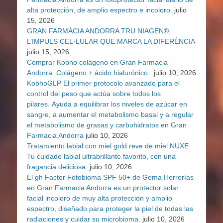
alta protección, de amplio espectro e incoloro.
julio
15, 2026
GRAN FARMÀCIA ANDORRA TRU NIAGEN®,
L’IMPULS CEL·LULAR QUE MARCA LA DIFERÈNCIA
julio 15, 2026
Comprar Kobho colágeno en Gran Farmacia
Andorra. Colágeno + ácido hialurónico.
julio 10, 2026
KobhoGLP El primer protocolo avanzado para el
control del peso que actúa sobre todos los
pilares. Ayuda a equilibrar los niveles de azúcar en
sangre, a aumentar el metabolismo basal y a regular
el metabolismo de grasas y carbohidratos en Gran
Farmacia Andorra
julio 10, 2026
Tratamiento labial con miel gold reve de miel NUXE
Tu cuidado labial ultrabrillante favorito, con una
fragancia deliciosa.
julio 10, 2026
El gh Factor Fotobioma SPF 50+ de Gema Herrerías
en Gran Farmacia Andorra es un protector solar
facial incoloro de muy alta protección y amplio
espectro, diseñado para proteger la piel de todas las
radiaciones y cuidar su microbioma.
julio 10, 2026