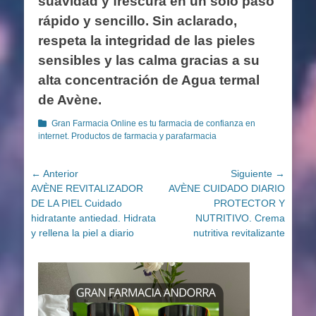
suavidad y frescura en un solo paso
rápido y sencillo. Sin aclarado,
respeta la integridad de las pieles
sensibles y las calma gracias a su
alta concentración de Agua termal
de Avène.
Categorías
Gran Farmacia Online es tu farmacia de confianza en
internet. Productos de farmacia y parafarmacia
Navegación
← Anterior
Siguiente →
Entrada
Entrada
AVÈNE REVITALIZADOR
AVÈNE CUIDADO DIARIO
de
anterior:
siguiente:
DE LA PIEL Cuidado
PROTECTOR Y
entradas
hidratante antiedad. Hidrata
NUTRITIVO. Crema
y rellena la piel a diario
nutritiva revitalizante