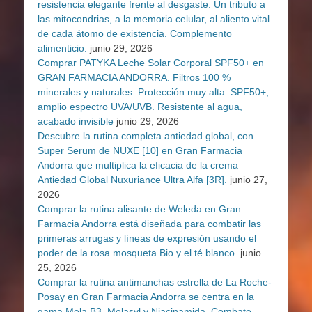
resistencia elegante frente al desgaste. Un tributo a
las mitocondrias, a la memoria celular, al aliento vital
de cada átomo de existencia. Complemento
alimenticio.
junio 29, 2026
Comprar PATYKA Leche Solar Corporal SPF50+ en
GRAN FARMACIA ANDORRA. Filtros 100 %
minerales y naturales. Protección muy alta: SPF50+,
amplio espectro UVA/UVB. Resistente al agua,
acabado invisible
junio 29, 2026
Descubre la rutina completa antiedad global, con
Super Serum de NUXE [10] en Gran Farmacia
Andorra que multiplica la eficacia de la crema
Antiedad Global Nuxuriance Ultra Alfa [3R].
junio 27,
2026
Comprar la rutina alisante de Weleda en Gran
Farmacia Andorra está diseñada para combatir las
primeras arrugas y líneas de expresión usando el
poder de la rosa mosqueta Bio y el té blanco.
junio
25, 2026
Comprar la rutina antimanchas estrella de La Roche-
Posay en Gran Farmacia Andorra se centra en la
gama Mela B3, Melasyl y Niacinamida. Combate