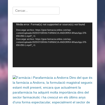
Buscar:
Reproductor
Media error: Format(s) not supported or source(s) not found
de
Descargar archivo: https://gran-farmacia-online.com/wp-
content/uploads/2025/07/GRAN-FARMACIA-ANDORRA-WhatsApp-376-
vídeo
650-050-1.mp4?_=1
Descargar archivo: https://gran-farmacia-online.com/wp-
content/uploads/2025/07/GRAN-FARMACIA-ANDORRA-WhatsApp-376-
650-050-1.mp4?_=1