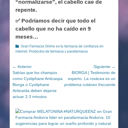
“normalizarse”, el cabello cae de
repente.
✅ Podríamos decir que todo el
cabello que no ha caído en 9
meses…
Categorías
Gran Farmacia Online es tu farmacia de confianza en
internet. Productos de farmacia y parafarmacia
Navegación
← Anterior
Siguiente →
Entrada
Entrada
Sabías que los champús
BIORGA | Testimonio de
de
anterior:
siguiente:
como Cystiphane Anticaspa
experto. La rosácea es un
entradas
Biorga o Cystiphane
problema cutáneo frecuente
Anticaída deben dejarse
actuar 2-3 minutos