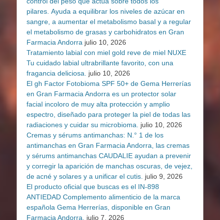
control del peso que actúa sobre todos los
pilares. Ayuda a equilibrar los niveles de azúcar en
sangre, a aumentar el metabolismo basal y a regular
el metabolismo de grasas y carbohidratos en Gran
Farmacia Andorra
julio 10, 2026
Tratamiento labial con miel gold reve de miel NUXE
Tu cuidado labial ultrabrillante favorito, con una
fragancia deliciosa.
julio 10, 2026
El gh Factor Fotobioma SPF 50+ de Gema Herrerías
en Gran Farmacia Andorra es un protector solar
facial incoloro de muy alta protección y amplio
espectro, diseñado para proteger la piel de todas las
radiaciones y cuidar su microbioma.
julio 10, 2026
Cremas y sérums antimanchas: N.° 1 de los
antimanchas en Gran Farmacia Andorra, las cremas
y sérums antimanchas CAUDALIE ayudan a prevenir
y corregir la aparición de manchas oscuras, de vejez,
de acné y solares y a unificar el cutis.
julio 9, 2026
El producto oficial que buscas es el IN-898
ANTIEDAD Complemento alimenticio de la marca
española Gema Herrerías, disponible en Gran
Farmacia Andorra.
julio 7, 2026