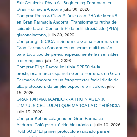
SkinCeuticals. Phyto A+ Brightening Treatment en
Gran Farmacia Andorra
julio 30, 2026
Comprar Press & Glow™ tónico con PHA de Medik8
en Gran Farmacia Andorra. Transforma tu rutina de
cuidado facial. Con un 5 % de polihidroxiácido (PHA)
gluconolactona,
julio 30, 2026
Comprar gh 5 CICA-E Sérum de Gema Herrerías en
Gran Farmacia Andorra es un sérum multifunción
para todo tipo de pieles, especialmente las sensibles
o con rojeces.
julio 15, 2026
Comprar El gh Factor Invisible SPF50 de la
prestigiosa marca española Gema Herrerías en Gran
Farmacia Andorra es un fotoprotector facial diario de
alta protección, de amplio espectro e incoloro.
julio
15, 2026
GRAN FARMÀCIA ANDORRA TRU NIAGEN®,
L’IMPULS CEL·LULAR QUE MARCA LA DIFERÈNCIA
julio 15, 2026
Comprar Kobho colágeno en Gran Farmacia
Andorra. Colágeno + ácido hialurónico.
julio 10, 2026
KobhoGLP El primer protocolo avanzado para el