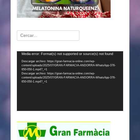
Buscar:
Reproductor
Media error: Format(s) not supported or source(s) not found
de
Descargar archivo: https://gran-farmacia-online.com/wp-
content/uploads/2025/07/GRAN-FARMACIA-ANDORRA-WhatsApp-376-
vídeo
650-050-1.mp4?_=1
Descargar archivo: https://gran-farmacia-online.com/wp-
content/uploads/2025/07/GRAN-FARMACIA-ANDORRA-WhatsApp-376-
650-050-1.mp4?_=1