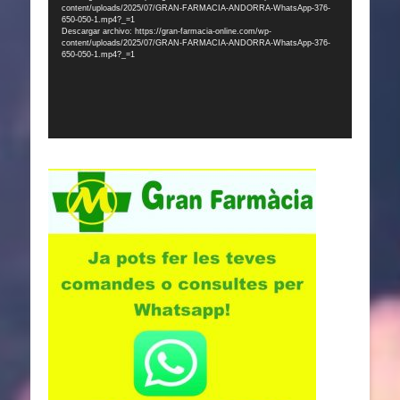
content/uploads/2025/07/GRAN-FARMACIA-ANDORRA-WhatsApp-376-
vídeo
650-050-1.mp4?_=1
Descargar archivo: https://gran-farmacia-online.com/wp-
content/uploads/2025/07/GRAN-FARMACIA-ANDORRA-WhatsApp-376-
650-050-1.mp4?_=1