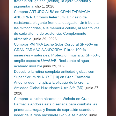
tratar la arruga fina (retinol), la ojera vascular y
pigmentaria
julio 1, 2026
Comprar ARTURO ALBA en GRAN FARMACIA
ANDORRA. Chronos Aeternum. Un gesto de
resistencia elegante frente al desgaste. Un tributo a
las mitocondrias, a la memoria celular, al aliento vital
de cada átomo de existencia. Complemento
alimenticio.
junio 29, 2026
Comprar PATYKA Leche Solar Corporal SPF50+ en
GRAN FARMACIA ANDORRA. Filtros 100 %
minerales y naturales. Protección muy alta: SPF50+,
amplio espectro UVA/UVB. Resistente al agua,
acabado invisible
junio 29, 2026
Descubre la rutina completa antiedad global, con
Super Serum de NUXE [10] en Gran Farmacia
Andorra que multiplica la eficacia de la crema
Antiedad Global Nuxuriance Ultra Alfa [3R].
junio 27,
2026
Comprar la rutina alisante de Weleda en Gran
Farmacia Andorra está diseñada para combatir las
primeras arrugas y líneas de expresión usando el
poder de la rosa mosqueta Bio y el té blanco.
junio