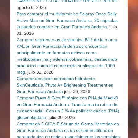
TAMBIÉN NECESITA CUIDADO EXPERTO: PILEXIL.
agosto 6, 2026
Para comprar el multivitamínico Solaray Once Daily
Active Man en Gran Farmacia Andorra, 90 cápsulas
la puedes comprar en Gran Farmacia Andorra.
julio
31, 2026
Comprar suplementos de vitamina B12 de la marca
KAL en Gran Farmacia Andorra se encuentran
principalmente en formatos activos como
metilcobalamina y adenosilcobalamina, destacando
productos como el comprimido sublingual de 1000
mcg,
julio 31, 2026
Comprar emulsión correctora hidratante
SkinCeuticals. Phyto A+ Brightening Treatment en
Gran Farmacia Andorra
julio 30, 2026
Comprar Press & Glow™ tónico con PHA de Medik8
en Gran Farmacia Andorra. Transforma tu rutina de
cuidado facial. Con un 5 % de polihidroxiácido (PHA)
gluconolactona,
julio 30, 2026
Comprar gh 5 CICA-E Sérum de Gema Herrerías en
Gran Farmacia Andorra es un sérum multifunción
para todo tipo de pieles, especialmente las sensibles