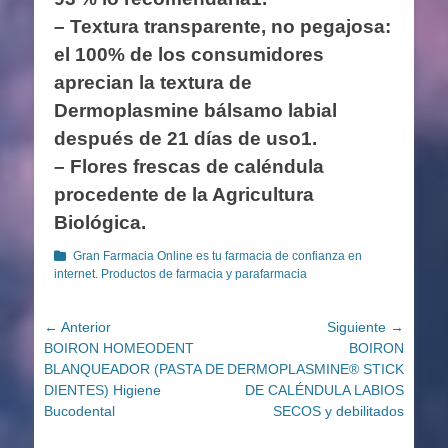
– Textura transparente, no pegajosa:
el 100% de los consumidores
aprecian la textura de
Dermoplasmine bálsamo labial
después de 21 días de uso1.
– Flores frescas de caléndula
procedente de la Agricultura
Biológica.
Categorías
Gran Farmacia Online es tu farmacia de confianza en
internet. Productos de farmacia y parafarmacia
Navegación
← Anterior
Siguiente →
Entrada
Entrada
BOIRON HOMEODENT
BOIRON
de
anterior:
siguiente:
BLANQUEADOR (PASTA DE
DERMOPLASMINE® STICK
entradas
DIENTES) Higiene
DE CALÉNDULA LABIOS
Bucodental
SECOS y debilitados