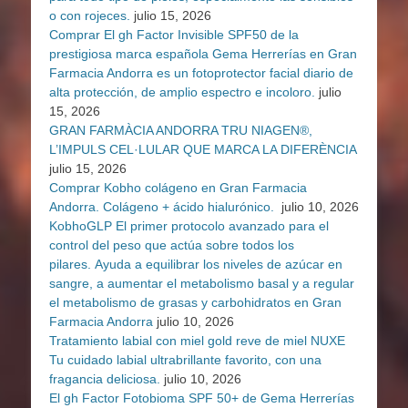
o con rojeces.
julio 15, 2026
Comprar El gh Factor Invisible SPF50 de la
prestigiosa marca española Gema Herrerías en Gran
Farmacia Andorra es un fotoprotector facial diario de
alta protección, de amplio espectro e incoloro.
julio
15, 2026
GRAN FARMÀCIA ANDORRA TRU NIAGEN®,
L’IMPULS CEL·LULAR QUE MARCA LA DIFERÈNCIA
julio 15, 2026
Comprar Kobho colágeno en Gran Farmacia
Andorra. Colágeno + ácido hialurónico.
julio 10, 2026
KobhoGLP El primer protocolo avanzado para el
control del peso que actúa sobre todos los
pilares. Ayuda a equilibrar los niveles de azúcar en
sangre, a aumentar el metabolismo basal y a regular
el metabolismo de grasas y carbohidratos en Gran
Farmacia Andorra
julio 10, 2026
Tratamiento labial con miel gold reve de miel NUXE
Tu cuidado labial ultrabrillante favorito, con una
fragancia deliciosa.
julio 10, 2026
El gh Factor Fotobioma SPF 50+ de Gema Herrerías