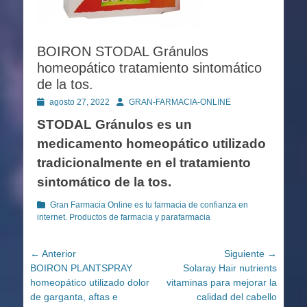
BOIRON STODAL Gránulos
homeopático tratamiento sintomático
de la tos.
Publicado
Autor
agosto 27, 2022
GRAN-FARMACIA-ONLINE
en
STODAL Gránulos es un
medicamento homeopático utilizado
tradicionalmente en el tratamiento
sintomático de la tos.
Categorías
Gran Farmacia Online es tu farmacia de confianza en
internet. Productos de farmacia y parafarmacia
Navegación
← Anterior
Siguiente →
Entrada
Entrada
BOIRON PLANTSPRAY
Solaray Hair nutrients
de
anterior:
siguiente:
homeopático utilizado dolor
vitaminas para mejorar la
entradas
de garganta, aftas e
calidad del cabello