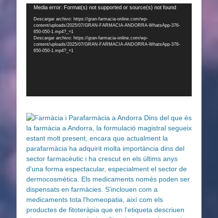
Reproductor
Media error: Format(s) not supported or source(s) not found
de
Descargar archivo: https://gran-farmacia-online.com/wp-
content/uploads/2025/07/GRAN-FARMACIA-ANDORRA-WhatsApp-376-
vídeo
650-050-1.mp4?_=1
Descargar archivo: https://gran-farmacia-online.com/wp-
content/uploads/2025/07/GRAN-FARMACIA-ANDORRA-WhatsApp-376-
650-050-1.mp4?_=1