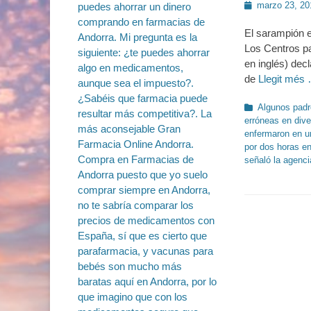
Publicado
marzo 23, 20
en
El sarampión e
Los Centros p
en inglés) dec
de
Llegit més
Categorías
Algunos padr
erróneas en div
enfermaron en u
por dos horas en
señaló la agenci