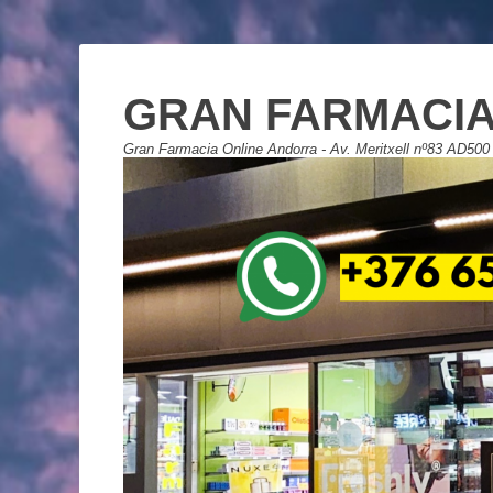
GRAN FARMACIA
Gran Farmacia Online Andorra - Av. Meritxell nº83 AD500 