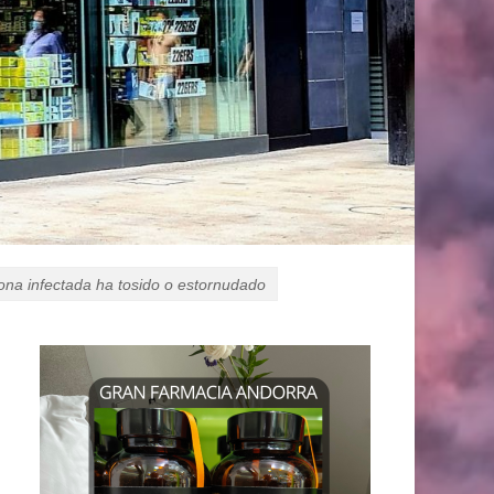
sona infectada ha tosido o estornudado