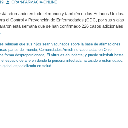
Autor
19
GRAN-FARMACIA-ONLINE
stá retornando en todo el mundo y también en los Estados Unidos.
ara el Control y Prevención de Enfermedades (CDC, por sus siglas
lararon esta semana que se han confirmado 226 casos adicionales
 …
es rehusan que sus hijos sean vacunados sobre la base de afirmaciones
ersas partes del mundo
,
Comunidades Amish no vacunadas en Ohio
na forma desproporcionada
,
El virus es abundante; y puede subsistir hasta
 el espacio de aire en donde la persona infectada ha tosido o estornudado
,
a global especializada en salud.