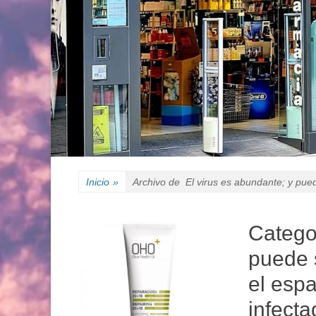
Inicio
»
Archivo de
El virus es abundante; y pue
Catego
puede s
el esp
infect