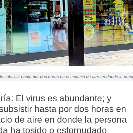
de subsistir hasta por dos horas en el espacio de aire en donde la per
ría:
El virus es abundante; y
ubsistir hasta por dos horas en
acio de aire en donde la persona
ada ha tosido o estornudado