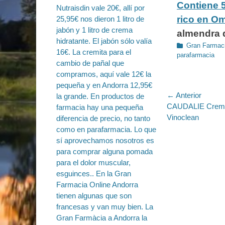
Contiene 5
rico en O
almendra d
Categorías
Gran Farmaci
parafarmacia
Navegac
← Anterior
Entrada
CAUDALIE Crema 
de
anterior:
Vinoclean
entradas