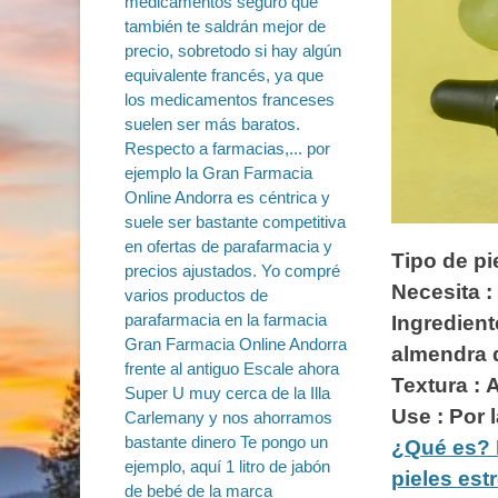
Tipo de pi
Necesita :
Ingredient
almendra d
Textura : 
Use : Por 
¿Qué es? 
pieles est