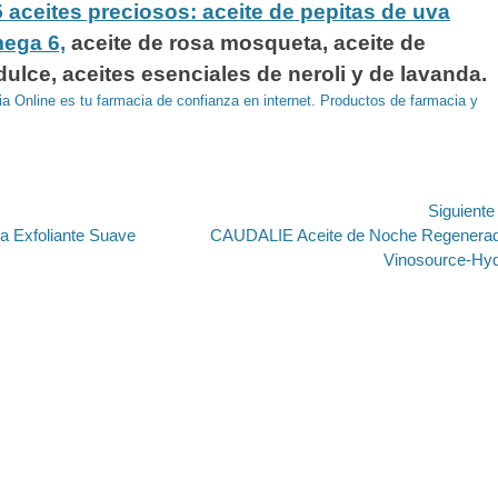
 aceites preciosos: aceite de pepitas de uva
mega 6,
aceite de rosa mosqueta, aceite de
ulce, aceites esenciales de neroli y de lavanda.
a Online es tu farmacia de confianza en internet. Productos de farmacia y
ión
Siguient
Entrada
Exfoliante Suave
CAUDALIE Aceite de Noche Regenera
siguiente:
Vinosource-Hy