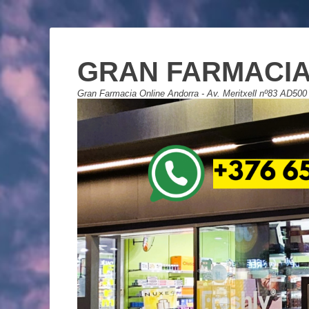
GRAN FARMACIA
Gran Farmacia Online Andorra - Av. Meritxell nº83 AD500 