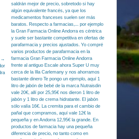
e →
dor
dra