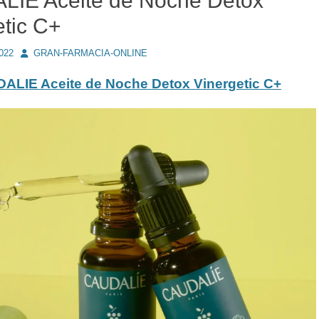
IE Aceite de Noche Detox
etic C+
Autor
2022
GRAN-FARMACIA-ONLINE
ALIE Aceite de Noche Detox Vinergetic C+