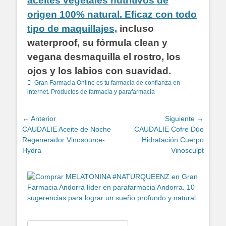
aceites vegetales nutritivos de
origen 100% natural. Eficaz con todo
tipo de maquillajes,
incluso
waterproof, su fórmula clean y
vegana desmaquilla el rostro, los
ojos y los labios con suavidad.
Categorías
Gran Farmacia Online es tu farmacia de confianza en
internet. Productos de farmacia y parafarmacia
Navegación
← Anterior
Siguiente →
Entrada
Entrada
CAUDALIE Aceite de Noche
CAUDALIE Cofre Dúo
de
anterior:
siguiente:
Regenerador Vinosource-
Hidratación Cuerpo
entradas
Hydra
Vinosculpt
Buscar: