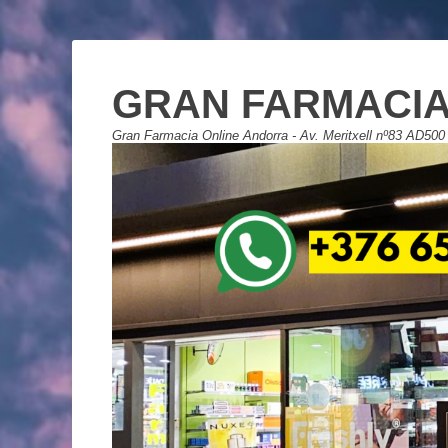
GRAN FARMACIA
Gran Farmacia Online Andorra - Av. Meritxell nº83 AD500 