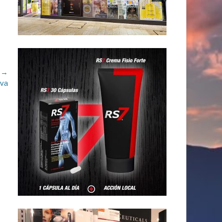
e →
va