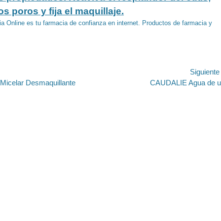
s poros y fija el maquillaje.
a Online es tu farmacia de confianza en internet. Productos de farmacia y
ión
Siguient
Entrada
icelar Desmaquillante
CAUDALIE Agua de u
siguiente: