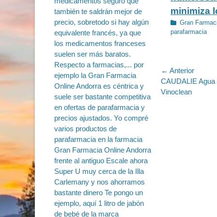
minimiza lo
Categorías
Gran Farmaci
parafarmacia
Navegac
← Anterior
Entrada
CAUDALIE Agua M
de
anterior:
Vinoclean
entradas