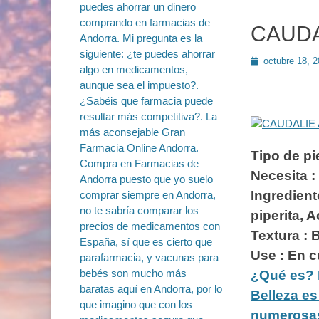
CAUDAL
Publicado
octubre 18, 
en
Tipo de pi
Necesita :
Ingredient
piperita, 
Textura :
Use : En c
¿Qué es? 
Belleza es
numerosas 