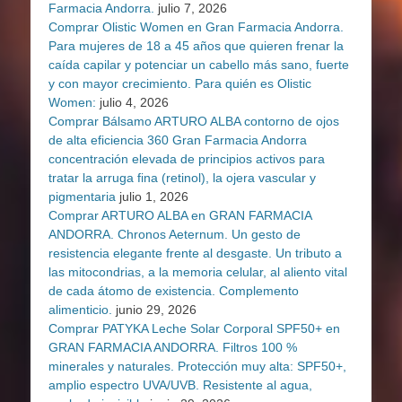
Farmacia Andorra.
julio 7, 2026
Comprar Olistic Women en Gran Farmacia Andorra.
Para mujeres de 18 a 45 años que quieren frenar la
caída capilar y potenciar un cabello más sano, fuerte
y con mayor crecimiento. Para quién es Olistic
Women:
julio 4, 2026
Comprar Bálsamo ARTURO ALBA contorno de ojos
de alta eficiencia 360 Gran Farmacia Andorra
concentración elevada de principios activos para
tratar la arruga fina (retinol), la ojera vascular y
pigmentaria
julio 1, 2026
Comprar ARTURO ALBA en GRAN FARMACIA
ANDORRA. Chronos Aeternum. Un gesto de
resistencia elegante frente al desgaste. Un tributo a
las mitocondrias, a la memoria celular, al aliento vital
de cada átomo de existencia. Complemento
alimenticio.
junio 29, 2026
Comprar PATYKA Leche Solar Corporal SPF50+ en
GRAN FARMACIA ANDORRA. Filtros 100 %
minerales y naturales. Protección muy alta: SPF50+,
amplio espectro UVA/UVB. Resistente al agua,