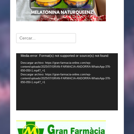
Buscar:
Reproductor
Media error: Format(s) not supported or source(s) not found
de
Descargar archivo: https://gran-farmacia-online.com/wp-
content/uploads/2025/07/GRAN-FARMACIA-ANDORRA-WhatsApp-376-
vídeo
650-050-1.mp4?_=1
Descargar archivo: https://gran-farmacia-online.com/wp-
content/uploads/2025/07/GRAN-FARMACIA-ANDORRA-WhatsApp-376-
650-050-1.mp4?_=1