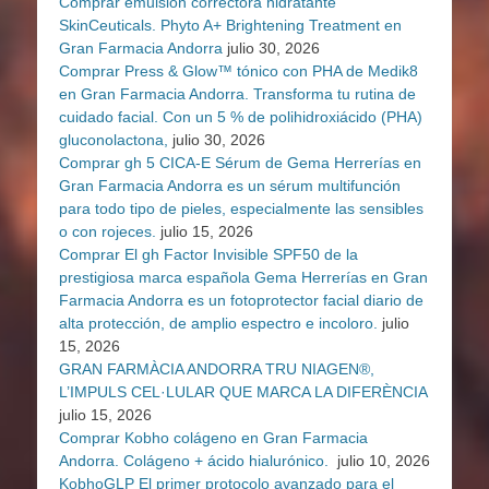
Comprar emulsión correctora hidratante
SkinCeuticals. Phyto A+ Brightening Treatment en
Gran Farmacia Andorra
julio 30, 2026
Comprar Press & Glow™ tónico con PHA de Medik8
en Gran Farmacia Andorra. Transforma tu rutina de
cuidado facial. Con un 5 % de polihidroxiácido (PHA)
gluconolactona,
julio 30, 2026
Comprar gh 5 CICA-E Sérum de Gema Herrerías en
Gran Farmacia Andorra es un sérum multifunción
para todo tipo de pieles, especialmente las sensibles
o con rojeces.
julio 15, 2026
Comprar El gh Factor Invisible SPF50 de la
prestigiosa marca española Gema Herrerías en Gran
Farmacia Andorra es un fotoprotector facial diario de
alta protección, de amplio espectro e incoloro.
julio
15, 2026
GRAN FARMÀCIA ANDORRA TRU NIAGEN®,
L’IMPULS CEL·LULAR QUE MARCA LA DIFERÈNCIA
julio 15, 2026
Comprar Kobho colágeno en Gran Farmacia
Andorra. Colágeno + ácido hialurónico.
julio 10, 2026
KobhoGLP El primer protocolo avanzado para el