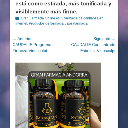
está como estirada, más tonificada y
visiblemente más firme.
Categorías
Gran Farmacia Online es tu farmacia de confianza en
internet. Productos de farmacia y parafarmacia
Navegación
← Anterior
Siguiente →
Entrada
Entrada
CAUDALIE Programa
CAUDALIE Concentrado
de
anterior:
siguiente:
Firmeza Vinosculpt
Esbeltez Vinosculpt
entradas