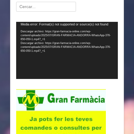
Buscar:
Reproductor
Media error: Format(s) not supported or source(s) not found
de
Descargar archivo: https://gran-farmacia-online.com/wp-
content/uploads/2025/07/GRAN-FARMACIA-ANDORRA-WhatsApp-376-
vídeo
650-050-1.mp4?_=1
Descargar archivo: https://gran-farmacia-online.com/wp-
content/uploads/2025/07/GRAN-FARMACIA-ANDORRA-WhatsApp-376-
650-050-1.mp4?_=1