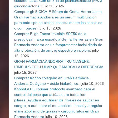
cuidado facial. Con un 5 % de polihidroxiácido (PHA)
gluconolactona,
julio 30, 2026
Comprar gh 5 CICA-E Sérum de Gema Herrerías en
Gran Farmacia Andorra es un sérum multifunción
para todo tipo de pieles, especialmente las sensibles
o con rojeces.
julio 15, 2026
Comprar El gh Factor Invisible SPF50 de la
prestigiosa marca española Gema Herrerías en Gran
Farmacia Andorra es un fotoprotector facial diario de
alta protección, de amplio espectro e incoloro.
julio
15, 2026
GRAN FARMÀCIA ANDORRA TRU NIAGEN®,
L’IMPULS CEL·LULAR QUE MARCA LA DIFERÈNCIA
julio 15, 2026
Comprar Kobho colágeno en Gran Farmacia
Andorra. Colágeno + ácido hialurónico.
julio 10, 2026
KobhoGLP El primer protocolo avanzado para el
control del peso que actúa sobre todos los
pilares. Ayuda a equilibrar los niveles de azúcar en
sangre, a aumentar el metabolismo basal y a regular
el metabolismo de grasas y carbohidratos en Gran
Farmacia Andorra
julio 10, 2026