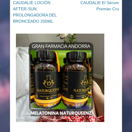
Entrada
Entrada
CAUDALIE LOCIÓN
CAUDALIE El Sérum
de
anterior:
siguiente:
AFTER-SUN
Premier Cru
entradas
PROLONGADORA DEL
BRONCEADO 200ML