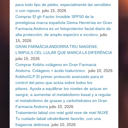
para todo tipo de pieles, especialmente las sensibles
o con rojeces.
julio 15, 2026
Comprar El gh Factor Invisible SPF50 de la
prestigiosa marca española Gema Herrerías en Gran
Farmacia Andorra es un fotoprotector facial diario de
alta protección, de amplio espectro e incoloro.
julio
15, 2026
GRAN FARMÀCIA ANDORRA TRU NIAGEN®,
L’IMPULS CEL·LULAR QUE MARCA LA DIFERÈNCIA
julio 15, 2026
Comprar Kobho colágeno en Gran Farmacia
Andorra. Colágeno + ácido hialurónico.
julio 10, 2026
KobhoGLP El primer protocolo avanzado para el
control del peso que actúa sobre todos los
pilares. Ayuda a equilibrar los niveles de azúcar en
sangre, a aumentar el metabolismo basal y a regular
el metabolismo de grasas y carbohidratos en Gran
Farmacia Andorra
julio 10, 2026
Tratamiento labial con miel gold reve de miel NUXE
Tu cuidado labial ultrabrillante favorito, con una
fragancia deliciosa.
julio 10, 2026