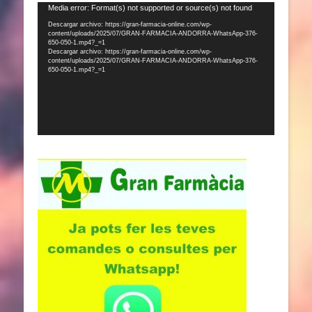
Reproductor
Media error: Format(s) not supported or source(s) not found
de
Descargar archivo: https://gran-farmacia-online.com/wp-
content/uploads/2025/07/GRAN-FARMACIA-ANDORRA-WhatsApp-376-
vídeo
650-050-1.mp4?_=1
Descargar archivo: https://gran-farmacia-online.com/wp-
content/uploads/2025/07/GRAN-FARMACIA-ANDORRA-WhatsApp-376-
650-050-1.mp4?_=1