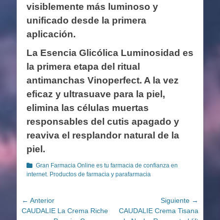
visiblemente más luminoso y
unificado desde la primera
aplicación.
La Esencia Glicólica Luminosidad es
la primera etapa del ritual
antimanchas Vinoperfect. A la vez
eficaz y ultrasuave para la piel,
elimina las células muertas
responsables del cutis apagado y
reaviva el resplandor natural de la
piel.
Categorías
Gran Farmacia Online es tu farmacia de confianza en
internet. Productos de farmacia y parafarmacia
Navegación
← Anterior
Siguiente →
Entrada
Entrada
CAUDALIE La Crema Riche
CAUDALIE Crema Tisana
de