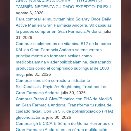
GRAN FARMÀCIA ANDORRA — TU CABELLO
TAMBIÉN NECESITA CUIDADO EXPERTO: PILEXIL.
agosto 6, 2026
Para comprar el multivitamínico Solaray Once Daily
Active Man en Gran Farmacia Andorra, 90 cápsulas
la puedes comprar en Gran Farmacia Andorra.
julio
31, 2026
Comprar suplementos de vitamina B12 de la marca
KAL en Gran Farmacia Andorra se encuentran
principalmente en formatos activos como
metilcobalamina y adenosilcobalamina, destacando
productos como el comprimido sublingual de 1000
mcg,
julio 31, 2026
Comprar emulsión correctora hidratante
SkinCeuticals. Phyto A+ Brightening Treatment en
Gran Farmacia Andorra
julio 30, 2026
Comprar Press & Glow™ tónico con PHA de Medik8
en Gran Farmacia Andorra. Transforma tu rutina de
cuidado facial. Con un 5 % de polihidroxiácido (PHA)
gluconolactona,
julio 30, 2026
Comprar gh 5 CICA-E Sérum de Gema Herrerías en
Gran Farmacia Andorra es un sérum multifunción