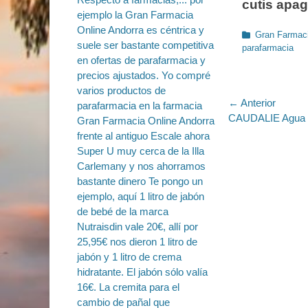
cutis apag
Categorías
Gran Farmaci
parafarmacia
Navegac
← Anterior
Entrada
CAUDALIE Agua 
de
anterior:
entradas