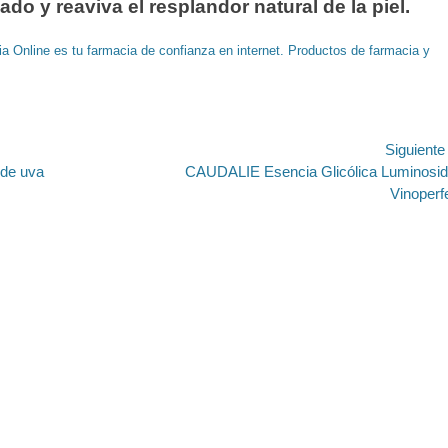
ado y reaviva el resplandor natural de la piel.
a Online es tu farmacia de confianza en internet. Productos de farmacia y
ión
Siguient
Entrada
de uva
CAUDALIE Esencia Glicólica Luminosi
siguiente:
Vinoperf