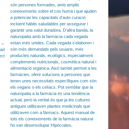
e →
dad
ect