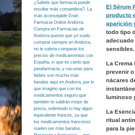
El Sérum 
producto 
aparición 
todo tipo 
adecuado p
sensibles.
La Crema 
prevenir o
nácares de
instantáne
luminoso y
La Esencia
ritual ant
para la pi