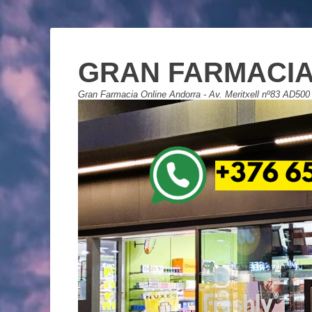
GRAN FARMACIA
Gran Farmacia Online Andorra - Av. Meritxell nº83 AD500 