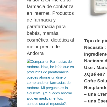
farmacia de confianza
en internet. Productos
de farmacia y
parafarmacia para
bebés, mamás,
cosmética, dietética al
Tipo de pi
mejor precio de
Necesita 
Andorra
Ingredient
Nacinami
Use : Maña
¿Qué es? ¡
Cofre Sol
Resplando
– una Cre
– una Ese