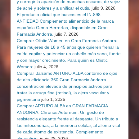
y corregir la aparición de manchas oscuras, de vejez,
de acné y solares y a unificar el cutis.
julio 9, 2026
El producto oficial que buscas es el IN-898
ANTIEDAD Complemento alimenticio de la marca
española Gema Herrerías, disponible en Gran
Farmacia Andorra.
julio 7, 2026
Comprar Olistic Women en Gran Farmacia Andorra.
Para mujeres de 18 a 45 años que quieren frenar la
caída capilar y potenciar un cabello más sano, fuerte
y con mayor crecimiento. Para quién es Olistic
Women:
julio 4, 2026
Comprar Bálsamo ARTURO ALBA contorno de ojos
de alta eficiencia 360 Gran Farmacia Andorra
concentración elevada de principios activos para
tratar la arruga fina (retinol), la ojera vascular y
pigmentaria
julio 1, 2026
Comprar ARTURO ALBA en GRAN FARMACIA
ANDORRA. Chronos Aeternum. Un gesto de
resistencia elegante frente al desgaste. Un tributo a
las mitocondrias, a la memoria celular, al aliento vital
de cada átomo de existencia. Complemento
alimenticio.
junio 29, 2026