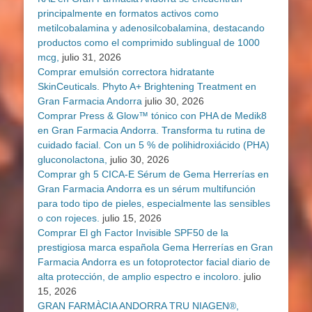
principalmente en formatos activos como
metilcobalamina y adenosilcobalamina, destacando
productos como el comprimido sublingual de 1000
mcg,
julio 31, 2026
Comprar emulsión correctora hidratante
SkinCeuticals. Phyto A+ Brightening Treatment en
Gran Farmacia Andorra
julio 30, 2026
Comprar Press & Glow™ tónico con PHA de Medik8
en Gran Farmacia Andorra. Transforma tu rutina de
cuidado facial. Con un 5 % de polihidroxiácido (PHA)
gluconolactona,
julio 30, 2026
Comprar gh 5 CICA-E Sérum de Gema Herrerías en
Gran Farmacia Andorra es un sérum multifunción
para todo tipo de pieles, especialmente las sensibles
o con rojeces.
julio 15, 2026
Comprar El gh Factor Invisible SPF50 de la
prestigiosa marca española Gema Herrerías en Gran
Farmacia Andorra es un fotoprotector facial diario de
alta protección, de amplio espectro e incoloro.
julio
15, 2026
GRAN FARMÀCIA ANDORRA TRU NIAGEN®,