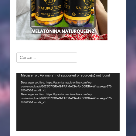
Buscar:
Reproductor
Media error: Format(s) not supported or source(s) not found
de
Descargar archivo: https://gran-farmacia-online.com/wp-
content/uploads/2025/07/GRAN-FARMACIA-ANDORRA-WhatsApp-376-
vídeo
650-050-1.mp4?_=1
Descargar archivo: https://gran-farmacia-online.com/wp-
content/uploads/2025/07/GRAN-FARMACIA-ANDORRA-WhatsApp-376-
650-050-1.mp4?_=1