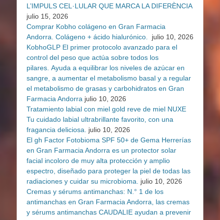
L’IMPULS CEL·LULAR QUE MARCA LA DIFERÈNCIA
julio 15, 2026
Comprar Kobho colágeno en Gran Farmacia
Andorra. Colágeno + ácido hialurónico.
julio 10, 2026
KobhoGLP El primer protocolo avanzado para el
control del peso que actúa sobre todos los
pilares. Ayuda a equilibrar los niveles de azúcar en
sangre, a aumentar el metabolismo basal y a regular
el metabolismo de grasas y carbohidratos en Gran
Farmacia Andorra
julio 10, 2026
Tratamiento labial con miel gold reve de miel NUXE
Tu cuidado labial ultrabrillante favorito, con una
fragancia deliciosa.
julio 10, 2026
El gh Factor Fotobioma SPF 50+ de Gema Herrerías
en Gran Farmacia Andorra es un protector solar
facial incoloro de muy alta protección y amplio
espectro, diseñado para proteger la piel de todas las
radiaciones y cuidar su microbioma.
julio 10, 2026
Cremas y sérums antimanchas: N.° 1 de los
antimanchas en Gran Farmacia Andorra, las cremas
y sérums antimanchas CAUDALIE ayudan a prevenir