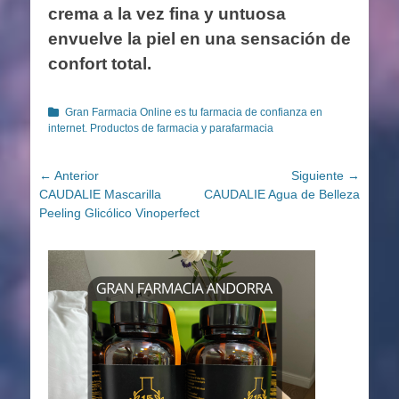
crema a la vez fina y untuosa
envuelve la piel en una sensación de
confort total.
Categorías
Gran Farmacia Online es tu farmacia de confianza en
internet. Productos de farmacia y parafarmacia
Navegación
← Anterior
Siguiente →
Entrada
Entrada
CAUDALIE Mascarilla
CAUDALIE Agua de Belleza
de
anterior:
siguiente:
Peeling Glicólico Vinoperfect
entradas