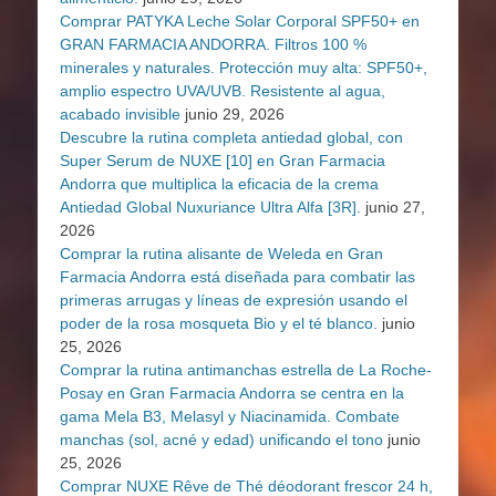
Comprar PATYKA Leche Solar Corporal SPF50+ en
GRAN FARMACIA ANDORRA. Filtros 100 %
minerales y naturales. Protección muy alta: SPF50+,
amplio espectro UVA/UVB. Resistente al agua,
acabado invisible
junio 29, 2026
Descubre la rutina completa antiedad global, con
Super Serum de NUXE [10] en Gran Farmacia
Andorra que multiplica la eficacia de la crema
Antiedad Global Nuxuriance Ultra Alfa [3R].
junio 27,
2026
Comprar la rutina alisante de Weleda en Gran
Farmacia Andorra está diseñada para combatir las
primeras arrugas y líneas de expresión usando el
poder de la rosa mosqueta Bio y el té blanco.
junio
25, 2026
Comprar la rutina antimanchas estrella de La Roche-
Posay en Gran Farmacia Andorra se centra en la
gama Mela B3, Melasyl y Niacinamida. Combate
manchas (sol, acné y edad) unificando el tono
junio
25, 2026
Comprar NUXE Rêve de Thé déodorant frescor 24 h,