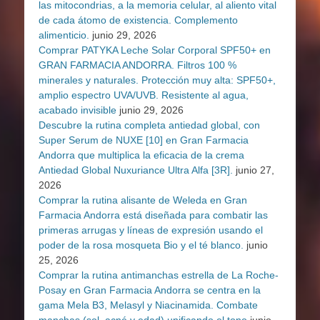
las mitocondrias, a la memoria celular, al aliento vital
de cada átomo de existencia. Complemento
alimenticio.
junio 29, 2026
Comprar PATYKA Leche Solar Corporal SPF50+ en
GRAN FARMACIA ANDORRA. Filtros 100 %
minerales y naturales. Protección muy alta: SPF50+,
amplio espectro UVA/UVB. Resistente al agua,
acabado invisible
junio 29, 2026
Descubre la rutina completa antiedad global, con
Super Serum de NUXE [10] en Gran Farmacia
Andorra que multiplica la eficacia de la crema
Antiedad Global Nuxuriance Ultra Alfa [3R].
junio 27,
2026
Comprar la rutina alisante de Weleda en Gran
Farmacia Andorra está diseñada para combatir las
primeras arrugas y líneas de expresión usando el
poder de la rosa mosqueta Bio y el té blanco.
junio
25, 2026
Comprar la rutina antimanchas estrella de La Roche-
Posay en Gran Farmacia Andorra se centra en la
gama Mela B3, Melasyl y Niacinamida. Combate