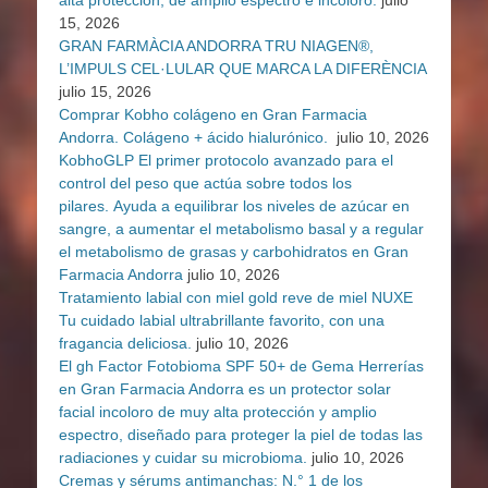
alta protección, de amplio espectro e incoloro.
julio
15, 2026
GRAN FARMÀCIA ANDORRA TRU NIAGEN®,
L’IMPULS CEL·LULAR QUE MARCA LA DIFERÈNCIA
julio 15, 2026
Comprar Kobho colágeno en Gran Farmacia
Andorra. Colágeno + ácido hialurónico.
julio 10, 2026
KobhoGLP El primer protocolo avanzado para el
control del peso que actúa sobre todos los
pilares. Ayuda a equilibrar los niveles de azúcar en
sangre, a aumentar el metabolismo basal y a regular
el metabolismo de grasas y carbohidratos en Gran
Farmacia Andorra
julio 10, 2026
Tratamiento labial con miel gold reve de miel NUXE
Tu cuidado labial ultrabrillante favorito, con una
fragancia deliciosa.
julio 10, 2026
El gh Factor Fotobioma SPF 50+ de Gema Herrerías
en Gran Farmacia Andorra es un protector solar
facial incoloro de muy alta protección y amplio
espectro, diseñado para proteger la piel de todas las
radiaciones y cuidar su microbioma.
julio 10, 2026
Cremas y sérums antimanchas: N.° 1 de los