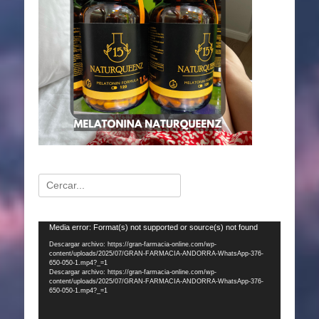
Buscar:
Reproductor
Media error: Format(s) not supported or source(s) not found
de
Descargar archivo: https://gran-farmacia-online.com/wp-
content/uploads/2025/07/GRAN-FARMACIA-ANDORRA-WhatsApp-376-
vídeo
650-050-1.mp4?_=1
Descargar archivo: https://gran-farmacia-online.com/wp-
content/uploads/2025/07/GRAN-FARMACIA-ANDORRA-WhatsApp-376-
650-050-1.mp4?_=1