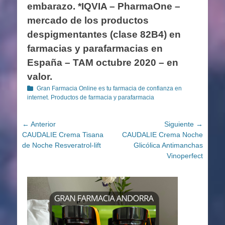
embarazo. *IQVIA – PharmaOne –
mercado de los productos
despigmentantes (clase 82B4) en
farmacias y parafarmacias en
España – TAM octubre 2020 – en
valor.
Categorías
Gran Farmacia Online es tu farmacia de confianza en
internet. Productos de farmacia y parafarmacia
Navegación
← Anterior
Siguiente →
Entrada
Entrada
CAUDALIE Crema Tisana
CAUDALIE Crema Noche
de
anterior:
siguiente:
de Noche Resveratrol-lift
Glicólica Antimanchas
entradas
Vinoperfect