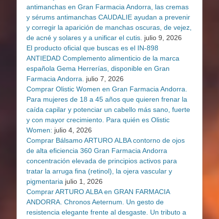
antimanchas en Gran Farmacia Andorra, las cremas
y sérums antimanchas CAUDALIE ayudan a prevenir
y corregir la aparición de manchas oscuras, de vejez,
de acné y solares y a unificar el cutis.
julio 9, 2026
El producto oficial que buscas es el IN-898
ANTIEDAD Complemento alimenticio de la marca
española Gema Herrerías, disponible en Gran
Farmacia Andorra.
julio 7, 2026
Comprar Olistic Women en Gran Farmacia Andorra.
Para mujeres de 18 a 45 años que quieren frenar la
caída capilar y potenciar un cabello más sano, fuerte
y con mayor crecimiento. Para quién es Olistic
Women:
julio 4, 2026
Comprar Bálsamo ARTURO ALBA contorno de ojos
de alta eficiencia 360 Gran Farmacia Andorra
concentración elevada de principios activos para
tratar la arruga fina (retinol), la ojera vascular y
pigmentaria
julio 1, 2026
Comprar ARTURO ALBA en GRAN FARMACIA
ANDORRA. Chronos Aeternum. Un gesto de
resistencia elegante frente al desgaste. Un tributo a