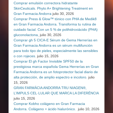
Comprar emulsión correctora hidratante
SkinCeuticals. Phyto A+ Brightening Treatment en
Gran Farmacia Andorra
julio 30, 2026
Comprar Press & Glow™ tónico con PHA de Medik8
en Gran Farmacia Andorra. Transforma tu rutina de
cuidado facial. Con un 5 % de polihidroxiácido (PHA)
gluconolactona,
julio 30, 2026
Comprar gh 5 CICA-E Sérum de Gema Herrerías en
Gran Farmacia Andorra es un sérum multifunción
para todo tipo de pieles, especialmente las sensibles
o con rojeces.
julio 15, 2026
Comprar El gh Factor Invisible SPF50 de la
prestigiosa marca española Gema Herrerías en Gran
Farmacia Andorra es un fotoprotector facial diario de
alta protección, de amplio espectro e incoloro.
julio
15, 2026
GRAN FARMÀCIA ANDORRA TRU NIAGEN®,
L’IMPULS CEL·LULAR QUE MARCA LA DIFERÈNCIA
julio 15, 2026
Comprar Kobho colágeno en Gran Farmacia
Andorra. Colágeno + ácido hialurónico.
julio 10, 2026