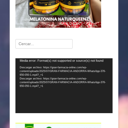
Buscar:
Reproductor
Media error: Format(s) not supported or source(s) not found
de
Descargar archivo: https://gran-farmacia-online.com/wp-
content/uploads/2025/07/GRAN-FARMACIA-ANDORRA-WhatsApp-376-
vídeo
650-050-1.mp4?_=1
Descargar archivo: https://gran-farmacia-online.com/wp-
content/uploads/2025/07/GRAN-FARMACIA-ANDORRA-WhatsApp-376-
650-050-1.mp4?_=1