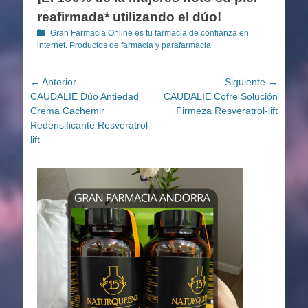
reafirmada* utilizando el dúo!
Categorías
Gran Farmacia Online es tu farmacia de confianza en
internet. Productos de farmacia y parafarmacia
Navegación
← Anterior
Siguiente →
Entrada
Entrada
CAUDALIE Dúo Antiedad
CAUDALIE Cofre Solución
de
anterior:
siguiente:
Crema Cachemir
Firmeza Resveratrol-lift
entradas
Redensificante Resveratrol-
lift