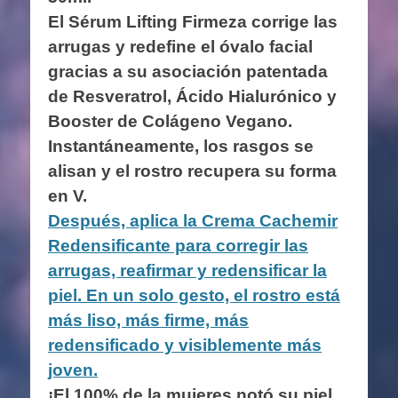
El Sérum Lifting Firmeza corrige las
arrugas y redefine el óvalo facial
gracias a su asociación patentada
de Resveratrol, Ácido Hialurónico y
Booster de Colágeno Vegano.
Instantáneamente, los rasgos se
alisan y el rostro recupera su forma
en V.
Después, aplica la Crema Cachemir
Redensificante para corregir las
arrugas, reafirmar y redensificar la
piel. En un solo gesto, el rostro está
más liso, más firme, más
redensificado y visiblemente más
joven.
¡El 100% de la mujeres notó su piel