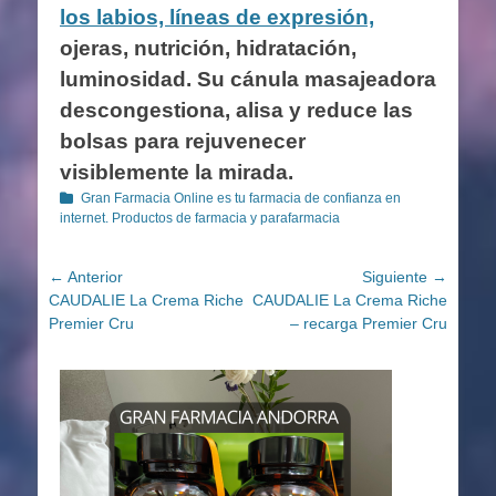
los labios, líneas de expresión,
ojeras, nutrición, hidratación,
luminosidad. Su cánula masajeadora
descongestiona, alisa y reduce las
bolsas para rejuvenecer
visiblemente la mirada.
Categorías
Gran Farmacia Online es tu farmacia de confianza en
internet. Productos de farmacia y parafarmacia
Navegación
← Anterior
Siguiente →
Entrada
Entrada
CAUDALIE La Crema Riche
CAUDALIE La Crema Riche
de
anterior:
siguiente:
Premier Cru
– recarga Premier Cru
entradas