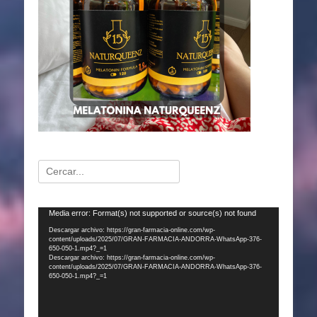
Buscar:
Reproductor
Media error: Format(s) not supported or source(s) not found
de
Descargar archivo: https://gran-farmacia-online.com/wp-
content/uploads/2025/07/GRAN-FARMACIA-ANDORRA-WhatsApp-376-
vídeo
650-050-1.mp4?_=1
Descargar archivo: https://gran-farmacia-online.com/wp-
content/uploads/2025/07/GRAN-FARMACIA-ANDORRA-WhatsApp-376-
650-050-1.mp4?_=1