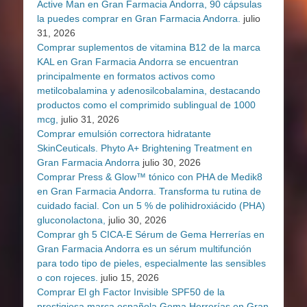
Active Man en Gran Farmacia Andorra, 90 cápsulas
la puedes comprar en Gran Farmacia Andorra.
julio
31, 2026
Comprar suplementos de vitamina B12 de la marca
KAL en Gran Farmacia Andorra se encuentran
principalmente en formatos activos como
metilcobalamina y adenosilcobalamina, destacando
productos como el comprimido sublingual de 1000
mcg,
julio 31, 2026
Comprar emulsión correctora hidratante
SkinCeuticals. Phyto A+ Brightening Treatment en
Gran Farmacia Andorra
julio 30, 2026
Comprar Press & Glow™ tónico con PHA de Medik8
en Gran Farmacia Andorra. Transforma tu rutina de
cuidado facial. Con un 5 % de polihidroxiácido (PHA)
gluconolactona,
julio 30, 2026
Comprar gh 5 CICA-E Sérum de Gema Herrerías en
Gran Farmacia Andorra es un sérum multifunción
para todo tipo de pieles, especialmente las sensibles
o con rojeces.
julio 15, 2026
Comprar El gh Factor Invisible SPF50 de la
prestigiosa marca española Gema Herrerías en Gran