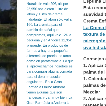
Espuma L
Esta espum
suavidad t
Crema Exf
La Crema E
textura de
micrográn
uva hidrat
Consejos d
1. Aplicar
palma de 
1. Calenta
palmas de
Mezclar
2. Aplicar
mantenien