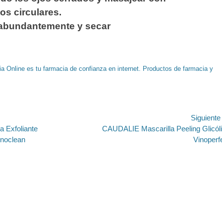
s circulares.
r abundantemente y secar
a Online es tu farmacia de confianza en internet. Productos de farmacia y
ión
Siguient
Entrada
Exfoliante
CAUDALIE Mascarilla Peeling Glicól
siguiente:
inoclean
Vinoperf