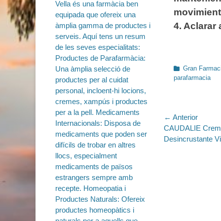
movimiento
4. Aclara
Categorías
Gran Farmaci
parafarmacia
Navegac
← Anterior
Entrada
CAUDALIE Crema 
de
anterior:
Desincrustante V
entradas