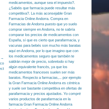
e →
ico
ect