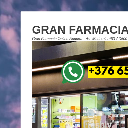
GRAN FARMACIA
Gran Farmacia Online Andorra - Av. Meritxell nº83 AD500 