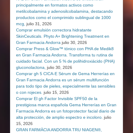
principalmente en formatos activos como
metilcobalamina y adenosilcobalamina, destacando
productos como el comprimido sublingual de 1000
mcg,
julio 31, 2026
Comprar emulsión correctora hidratante
SkinCeuticals. Phyto A+ Brightening Treatment en
Gran Farmacia Andorra
julio 30, 2026
Comprar Press & Glow™ tónico con PHA de Medik8
en Gran Farmacia Andorra. Transforma tu rutina de
cuidado facial. Con un 5 % de polihidroxiácido (PHA)
gluconolactona,
julio 30, 2026
Comprar gh 5 CICA-E Sérum de Gema Herrerías en
Gran Farmacia Andorra es un sérum multifunción
para todo tipo de pieles, especialmente las sensibles
o con rojeces.
julio 15, 2026
Comprar El gh Factor Invisible SPF50 de la
prestigiosa marca española Gema Herrerías en Gran
Farmacia Andorra es un fotoprotector facial diario de
alta protección, de amplio espectro e incoloro.
julio
15, 2026
GRAN FARMÀCIA ANDORRA TRU NIAGEN®,