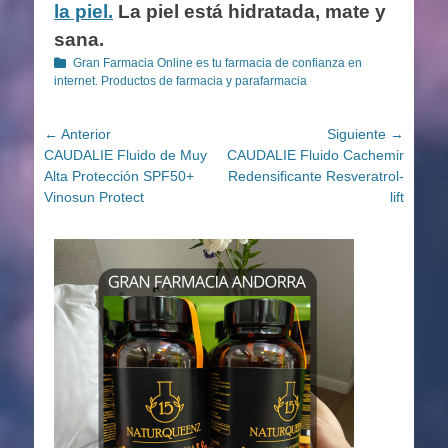
la piel.
La piel está hidratada, mate y
sana.
Categorías
Gran Farmacia Online es tu farmacia de confianza en
internet. Productos de farmacia y parafarmacia
Navegación
← Anterior
Siguiente →
Entrada
Entrada
CAUDALIE Fluido de Muy
CAUDALIE Fluido Cachemir
de
anterior:
siguiente:
Alta Protección SPF50+
Redensificante Resveratrol-
entradas
Vinosun Protect
lift