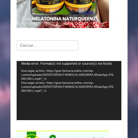
Buscar:
Reproductor
Media error: Format(s) not supported or source(s) not found
de
Descargar archivo: https://gran-farmacia-online.com/wp-
content/uploads/2025/07/GRAN-FARMACIA-ANDORRA-WhatsApp-376-
vídeo
650-050-1.mp4?_=1
Descargar archivo: https://gran-farmacia-online.com/wp-
content/uploads/2025/07/GRAN-FARMACIA-ANDORRA-WhatsApp-376-
650-050-1.mp4?_=1