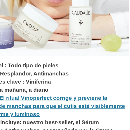
el : Todo tipo de pieles
: Resplandor, Antimanchas
es clave :
Viniferina
la mañana, a diario
l ritual Vinoperfect corrige y previene la
de manchas para que el cutis esté visiblemente
rme y luminoso
l incluye: nuestro best-seller, el Sérum