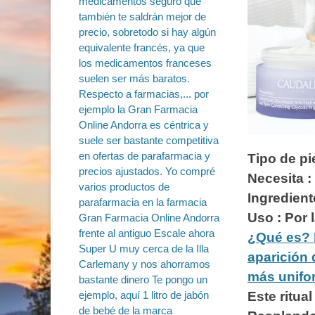
Tipo de pi
Necesita 
Ingredient
Uso : Por 
¿Qué es? E
aparición 
más unifo
Este ritua