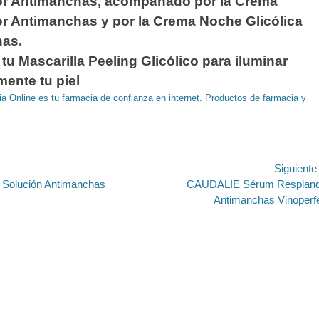
r Antimanchas, acompañado por la Crema
r Antimanchas y por la Crema Noche Glicólica
as.
 tu Mascarilla Peeling Glicólico para iluminar
ente tu piel
a Online es tu farmacia de confianza en internet. Productos de farmacia y
ión
Siguient
Entrada
Solución Antimanchas
CAUDALIE Sérum Respland
siguiente:
Antimanchas Vinoperf