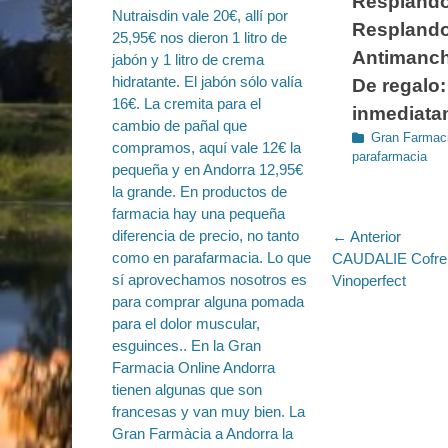
Resplando
Resplando
Antimanch
De regalo:
inmediatam
Categorías
Gran Farmaci
parafarmacia
Navegac
← Anterior
Entrada
CAUDALIE Cofre 
de
anterior:
Vinoperfect
entradas