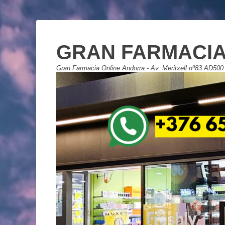
GRAN FARMACIA
Gran Farmacia Online Andorra - Av. Meritxell nº83 AD500 