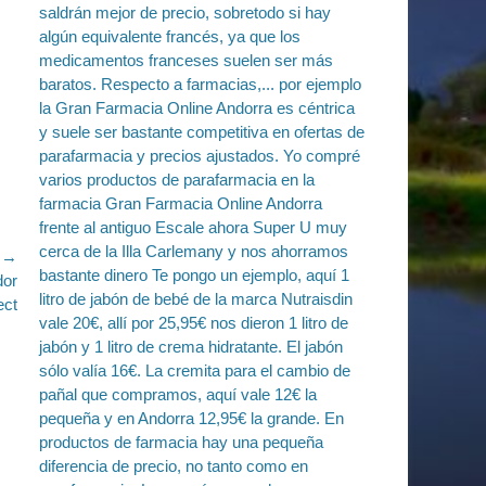
e →
or
ect