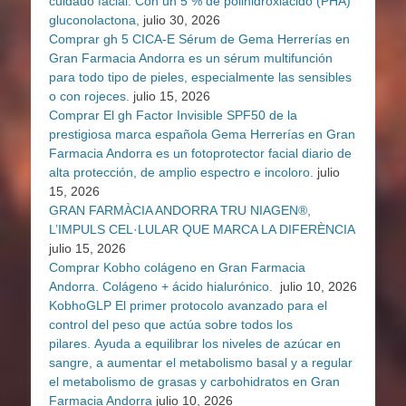
cuidado facial. Con un 5 % de polihidroxiácido (PHA)
gluconolactona,
julio 30, 2026
Comprar gh 5 CICA-E Sérum de Gema Herrerías en
Gran Farmacia Andorra es un sérum multifunción
para todo tipo de pieles, especialmente las sensibles
o con rojeces.
julio 15, 2026
Comprar El gh Factor Invisible SPF50 de la
prestigiosa marca española Gema Herrerías en Gran
Farmacia Andorra es un fotoprotector facial diario de
alta protección, de amplio espectro e incoloro.
julio
15, 2026
GRAN FARMÀCIA ANDORRA TRU NIAGEN®,
L’IMPULS CEL·LULAR QUE MARCA LA DIFERÈNCIA
julio 15, 2026
Comprar Kobho colágeno en Gran Farmacia
Andorra. Colágeno + ácido hialurónico.
julio 10, 2026
KobhoGLP El primer protocolo avanzado para el
control del peso que actúa sobre todos los
pilares. Ayuda a equilibrar los niveles de azúcar en
sangre, a aumentar el metabolismo basal y a regular
el metabolismo de grasas y carbohidratos en Gran
Farmacia Andorra
julio 10, 2026