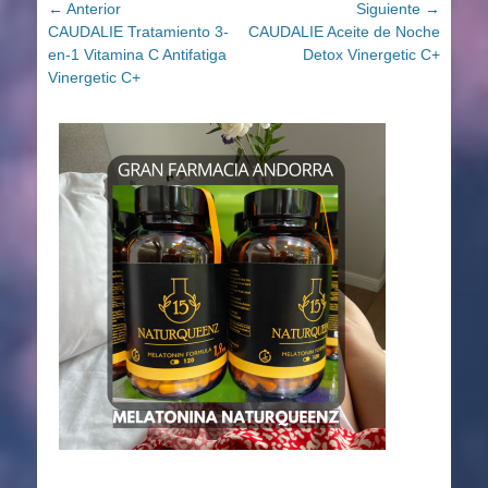
Navegación
← Anterior
Siguiente →
Entrada
Entrada
CAUDALIE Tratamiento 3-
CAUDALIE Aceite de Noche
de
anterior:
siguiente:
en-1 Vitamina C Antifatiga
Detox Vinergetic C+
entradas
Vinergetic C+