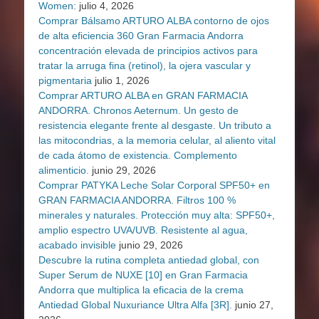
Women:
julio 4, 2026
Comprar Bálsamo ARTURO ALBA contorno de ojos
de alta eficiencia 360 Gran Farmacia Andorra
concentración elevada de principios activos para
tratar la arruga fina (retinol), la ojera vascular y
pigmentaria
julio 1, 2026
Comprar ARTURO ALBA en GRAN FARMACIA
ANDORRA. Chronos Aeternum. Un gesto de
resistencia elegante frente al desgaste. Un tributo a
las mitocondrias, a la memoria celular, al aliento vital
de cada átomo de existencia. Complemento
alimenticio.
junio 29, 2026
Comprar PATYKA Leche Solar Corporal SPF50+ en
GRAN FARMACIA ANDORRA. Filtros 100 %
minerales y naturales. Protección muy alta: SPF50+,
amplio espectro UVA/UVB. Resistente al agua,
acabado invisible
junio 29, 2026
Descubre la rutina completa antiedad global, con
Super Serum de NUXE [10] en Gran Farmacia
Andorra que multiplica la eficacia de la crema
Antiedad Global Nuxuriance Ultra Alfa [3R].
junio 27,