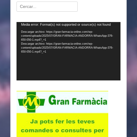
Buscar:
Reproductor
Media error: Format(s) not supported or source(s) not found
de
Descargar archivo: https://gran-farmacia-online.com/wp-
content/uploads/2025/07/GRAN-FARMACIA-ANDORRA-WhatsApp-376-
vídeo
650-050-1.mp4?_=1
Descargar archivo: https://gran-farmacia-online.com/wp-
content/uploads/2025/07/GRAN-FARMACIA-ANDORRA-WhatsApp-376-
650-050-1.mp4?_=1