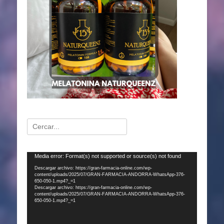
Buscar:
Reproductor
Media error: Format(s) not supported or source(s) not found
de
Descargar archivo: https://gran-farmacia-online.com/wp-
content/uploads/2025/07/GRAN-FARMACIA-ANDORRA-WhatsApp-376-
vídeo
650-050-1.mp4?_=1
Descargar archivo: https://gran-farmacia-online.com/wp-
content/uploads/2025/07/GRAN-FARMACIA-ANDORRA-WhatsApp-376-
650-050-1.mp4?_=1