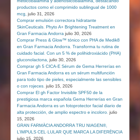
metilcobalamina y adenosilcobalamina, destacando
productos como el comprimido sublingual de 1000
mcg,
julio 31, 2026
Comprar emulsión correctora hidratante
SkinCeuticals. Phyto A+ Brightening Treatment en
Gran Farmacia Andorra
julio 30, 2026
Comprar Press & Glow™ tónico con PHA de Medik8
en Gran Farmacia Andorra. Transforma tu rutina de
cuidado facial. Con un 5 % de polihidroxiácido (PHA)
gluconolactona,
julio 30, 2026
Comprar gh 5 CICA-E Sérum de Gema Herrerías en
Gran Farmacia Andorra es un sérum multifunción
para todo tipo de pieles, especialmente las sensibles
o con rojeces.
julio 15, 2026
Comprar El gh Factor Invisible SPF50 de la
prestigiosa marca española Gema Herrerías en Gran
Farmacia Andorra es un fotoprotector facial diario de
alta protección, de amplio espectro e incoloro.
julio
15, 2026
GRAN FARMÀCIA ANDORRA TRU NIAGEN®,
L’IMPULS CEL·LULAR QUE MARCA LA DIFERÈNCIA
julio 15, 2026