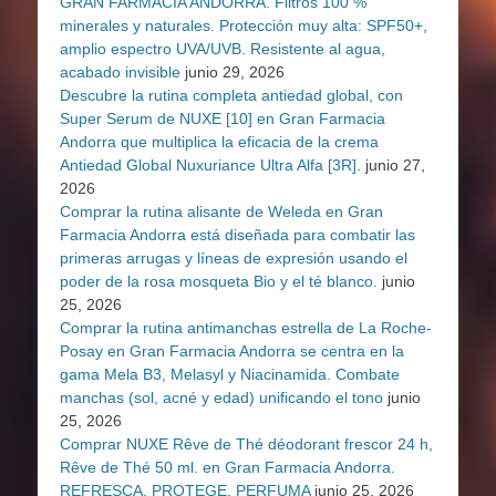
GRAN FARMACIA ANDORRA. Filtros 100 %
minerales y naturales. Protección muy alta: SPF50+,
amplio espectro UVA/UVB. Resistente al agua,
acabado invisible
junio 29, 2026
Descubre la rutina completa antiedad global, con
Super Serum de NUXE [10] en Gran Farmacia
Andorra que multiplica la eficacia de la crema
Antiedad Global Nuxuriance Ultra Alfa [3R].
junio 27,
2026
Comprar la rutina alisante de Weleda en Gran
Farmacia Andorra está diseñada para combatir las
primeras arrugas y líneas de expresión usando el
poder de la rosa mosqueta Bio y el té blanco.
junio
25, 2026
Comprar la rutina antimanchas estrella de La Roche-
Posay en Gran Farmacia Andorra se centra en la
gama Mela B3, Melasyl y Niacinamida. Combate
manchas (sol, acné y edad) unificando el tono
junio
25, 2026
Comprar NUXE Rêve de Thé déodorant frescor 24 h,
Rêve de Thé 50 ml. en Gran Farmacia Andorra.
REFRESCA. PROTEGE. PERFUMA
junio 25, 2026