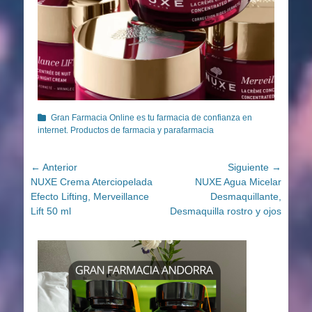
Categorías
Gran Farmacia Online es tu farmacia de confianza en
internet. Productos de farmacia y parafarmacia
Navegación
← Anterior
Siguiente →
Entrada
Entrada
NUXE Crema Aterciopelada
NUXE Agua Micelar
de
anterior:
siguiente:
Efecto Lifting, Merveillance
Desmaquillante,
entradas
Lift 50 ml
Desmaquilla rostro y ojos