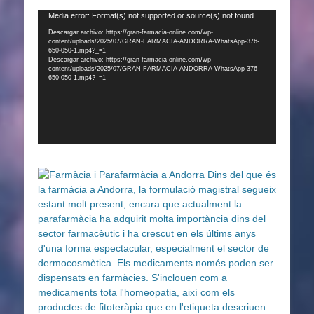
Reproductor
Media error: Format(s) not supported or source(s) not found
de
Descargar archivo: https://gran-farmacia-online.com/wp-
content/uploads/2025/07/GRAN-FARMACIA-ANDORRA-WhatsApp-376-
vídeo
650-050-1.mp4?_=1
Descargar archivo: https://gran-farmacia-online.com/wp-
content/uploads/2025/07/GRAN-FARMACIA-ANDORRA-WhatsApp-376-
650-050-1.mp4?_=1