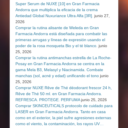
Super Serum de NUXE [10] en Gran Farmacia
Andorra que multiplica la eficacia de la crema
Antiedad Global Nuxuriance Ultra Alfa [3R].
junio 27,
2026
Comprar la rutina alisante de Weleda en Gran
Farmacia Andorra está diseñada para combatir las
primeras arrugas y líneas de expresión usando el
poder de la rosa mosqueta Bio y el té blanco.
junio
25, 2026
Comprar la rutina antimanchas estrella de La Roche-
Posay en Gran Farmacia Andorra se centra en la
gama Mela B3, Melasyl y Niacinamida. Combate
manchas (sol, acné y edad) unificando el tono
junio
25, 2026
Comprar NUXE Rêve de Thé déodorant frescor 24 h,
Rêve de Thé 50 ml. en Gran Farmacia Andorra.
REFRESCA. PROTEGE. PERFUMA
junio 25, 2026
Comprar SKINCEUTICALS protocolo de cuidado para
LASER en Gran Farmacia Andorra. Tanto en casa
como en el exterior, la piel sufre agresiones externas
como el viento, la contaminación, los rayos UV…