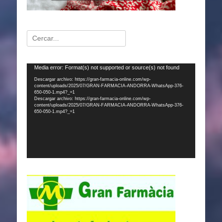
Buscar:
Reproductor
Media error: Format(s) not supported or source(s) not found
de
Descargar archivo: https://gran-farmacia-online.com/wp-
content/uploads/2025/07/GRAN-FARMACIA-ANDORRA-WhatsApp-376-
vídeo
650-050-1.mp4?_=1
Descargar archivo: https://gran-farmacia-online.com/wp-
content/uploads/2025/07/GRAN-FARMACIA-ANDORRA-WhatsApp-376-
650-050-1.mp4?_=1