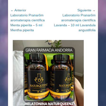
Navegación
← Anterior
Siguiente →
Entrada
Entrada
Laboratorio Pranarôm
Laboratorio Pranarôm
de
anterior:
siguiente:
aromaterapia científica
aromaterapia científica
entradas
Menta piperita – 5 ml
Lavanda – 10 ml Lavandula
Mentha piperita
angustifolia