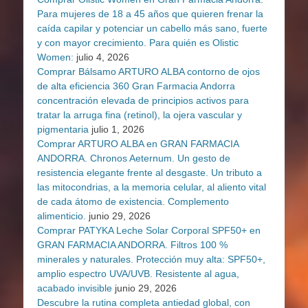
Para mujeres de 18 a 45 años que quieren frenar la
caída capilar y potenciar un cabello más sano, fuerte
y con mayor crecimiento. Para quién es Olistic
Women:
julio 4, 2026
Comprar Bálsamo ARTURO ALBA contorno de ojos
de alta eficiencia 360 Gran Farmacia Andorra
concentración elevada de principios activos para
tratar la arruga fina (retinol), la ojera vascular y
pigmentaria
julio 1, 2026
Comprar ARTURO ALBA en GRAN FARMACIA
ANDORRA. Chronos Aeternum. Un gesto de
resistencia elegante frente al desgaste. Un tributo a
las mitocondrias, a la memoria celular, al aliento vital
de cada átomo de existencia. Complemento
alimenticio.
junio 29, 2026
Comprar PATYKA Leche Solar Corporal SPF50+ en
GRAN FARMACIA ANDORRA. Filtros 100 %
minerales y naturales. Protección muy alta: SPF50+,
amplio espectro UVA/UVB. Resistente al agua,
acabado invisible
junio 29, 2026
Descubre la rutina completa antiedad global, con