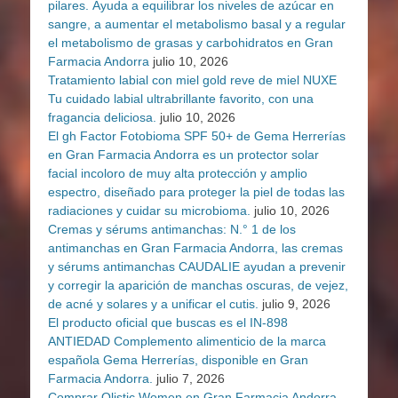
pilares. Ayuda a equilibrar los niveles de azúcar en
sangre, a aumentar el metabolismo basal y a regular
el metabolismo de grasas y carbohidratos en Gran
Farmacia Andorra
julio 10, 2026
Tratamiento labial con miel gold reve de miel NUXE
Tu cuidado labial ultrabrillante favorito, con una
fragancia deliciosa.
julio 10, 2026
El gh Factor Fotobioma SPF 50+ de Gema Herrerías
en Gran Farmacia Andorra es un protector solar
facial incoloro de muy alta protección y amplio
espectro, diseñado para proteger la piel de todas las
radiaciones y cuidar su microbioma.
julio 10, 2026
Cremas y sérums antimanchas: N.° 1 de los
antimanchas en Gran Farmacia Andorra, las cremas
y sérums antimanchas CAUDALIE ayudan a prevenir
y corregir la aparición de manchas oscuras, de vejez,
de acné y solares y a unificar el cutis.
julio 9, 2026
El producto oficial que buscas es el IN-898
ANTIEDAD Complemento alimenticio de la marca
española Gema Herrerías, disponible en Gran
Farmacia Andorra.
julio 7, 2026
Comprar Olistic Women en Gran Farmacia Andorra.