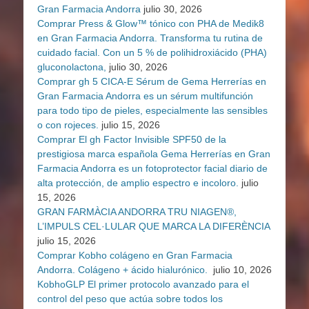
Gran Farmacia Andorra
julio 30, 2026
Comprar Press & Glow™ tónico con PHA de Medik8
en Gran Farmacia Andorra. Transforma tu rutina de
cuidado facial. Con un 5 % de polihidroxiácido (PHA)
gluconolactona,
julio 30, 2026
Comprar gh 5 CICA-E Sérum de Gema Herrerías en
Gran Farmacia Andorra es un sérum multifunción
para todo tipo de pieles, especialmente las sensibles
o con rojeces.
julio 15, 2026
Comprar El gh Factor Invisible SPF50 de la
prestigiosa marca española Gema Herrerías en Gran
Farmacia Andorra es un fotoprotector facial diario de
alta protección, de amplio espectro e incoloro.
julio
15, 2026
GRAN FARMÀCIA ANDORRA TRU NIAGEN®,
L’IMPULS CEL·LULAR QUE MARCA LA DIFERÈNCIA
julio 15, 2026
Comprar Kobho colágeno en Gran Farmacia
Andorra. Colágeno + ácido hialurónico.
julio 10, 2026
KobhoGLP El primer protocolo avanzado para el
control del peso que actúa sobre todos los