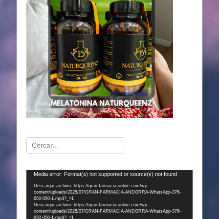
Buscar:
Reproductor
Media error: Format(s) not supported or source(s) not found
de
Descargar archivo: https://gran-farmacia-online.com/wp-
content/uploads/2025/07/GRAN-FARMACIA-ANDORRA-WhatsApp-376-
vídeo
650-050-1.mp4?_=1
Descargar archivo: https://gran-farmacia-online.com/wp-
content/uploads/2025/07/GRAN-FARMACIA-ANDORRA-WhatsApp-376-
650-050-1.mp4?_=1