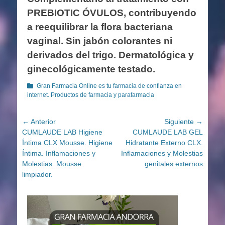
PREBIOTIC ÓVULOS, contribuyendo
a reequilibrar la flora bacteriana
vaginal. Sin jabón colorantes ni
derivados del trigo. Dermatológica y
ginecológicamente testado.
Categorías
Gran Farmacia Online es tu farmacia de confianza en
internet. Productos de farmacia y parafarmacia
Navegación
← Anterior
Siguiente →
Entrada
Entrada
CUMLAUDE LAB Higiene
CUMLAUDE LAB GEL
de
anterior:
siguiente:
Íntima CLX Mousse. Higiene
Hidratante Externo CLX.
entradas
Íntima. Inflamaciones y
Inflamaciones y Molestias
Molestias. Mousse
genitales externos
limpiador.