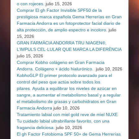
o con rojeces.
julio 15, 2026
Comprar El gh Factor Invisible SPF50 de la
prestigiosa marca española Gema Herrerías en Gran
Farmacia Andorra es un fotoprotector facial diario de
alta protección, de amplio espectro e incoloro.
julio
15, 2026
GRAN FARMÀCIA ANDORRA TRU NIAGEN®,
L’IMPULS CEL·LULAR QUE MARCA LA DIFERÈNCIA
julio 15, 2026
Comprar Kobho colágeno en Gran Farmacia
Andorra. Colágeno + ácido hialurónico.
julio 10, 2026
KobhoGLP El primer protocolo avanzado para el
control del peso que actúa sobre todos los
pilares. Ayuda a equilibrar los niveles de azúcar en
sangre, a aumentar el metabolismo basal y a regular
el metabolismo de grasas y carbohidratos en Gran
Farmacia Andorra
julio 10, 2026
Tratamiento labial con miel gold reve de miel NUXE
Tu cuidado labial ultrabrillante favorito, con una
fragancia deliciosa.
julio 10, 2026
El gh Factor Fotobioma SPF 50+ de Gema Herrerías